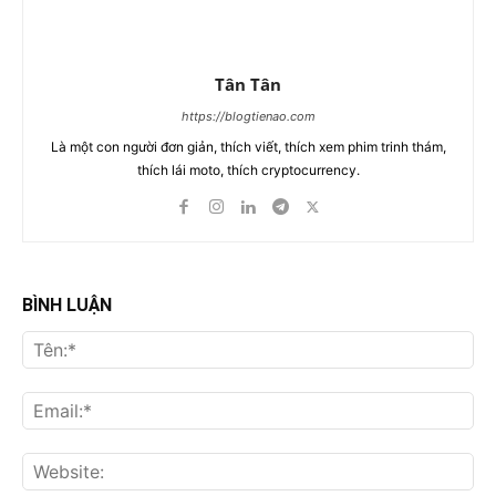
Tân Tân
https://blogtienao.com
Là một con người đơn giản, thích viết, thích xem phim trinh thám,
thích lái moto, thích cryptocurrency.
BÌNH LUẬN
Tên
Ema
Web