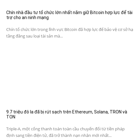
Chín nhà đầu tư tổ chức lớn nhất nắm giữ Bitcoin hợp lực để tài
trợ cho an ninh mạng
Chín tổ chức lớn trong lĩnh vực Bitcoin đã hợp lực để bảo vệ cơ sở hạ
tầng đằng sau loại tài sản mà...
9.7 triệu đô la đã bị rút sạch trên Ethereum, Solana, TRON và
TON
Triple-A, một cổng thanh toán toàn cầu chuyển đổi từ tiền pháp
định sang tiền điện tử, đã trở thành nạn nhân mới nhất...