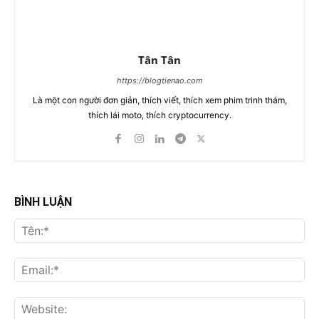
Tân Tân
https://blogtienao.com
Là một con người đơn giản, thích viết, thích xem phim trinh thám,
thích lái moto, thích cryptocurrency.
BÌNH LUẬN
Tên
Ema
Web