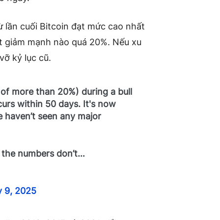
ừ lần cuối Bitcoin đạt mức cao nhất
ợt giảm mạnh nào quá 20%. Nếu xu
vỡ kỷ lục cũ.
e of more than 20%) during a bull
curs within 50 days. It's now
e haven’t seen any major
ut the numbers don’t…
y 9, 2025