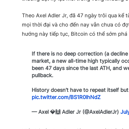
Theo Axel Adler Jr, đã 47 ngày trôi qua kể t
mọi thời đại và cho đến nay vẫn chưa có đ
hướng này tiếp tục, Bitcoin có thể sớm phá 
If there is no deep correction (a declin
market, a new all-time high typically oc
been 47 days since the last ATH, and w
pullback.
History doesn’t have to repeat itself b
pic.twitter.com/BS1R0lhNdZ
— Axel 💎🙌 Adler Jr (@AxelAdlerJr)
Jul