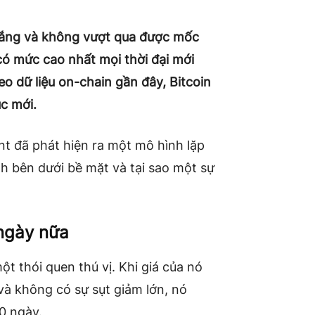
 gắng và không vượt qua được mốc
có mức cao nhất mọi thời đại mới
o dữ liệu on-chain gần đây, Bitcoin
ục mới.
nt đã phát hiện ra một mô hình lặp
ành bên dưới bề mặt và tại sao một sự
 ngày nữa
t thói quen thú vị. Khi giá của nó
 và không có sự sụt giảm lớn, nó
0 ngày.