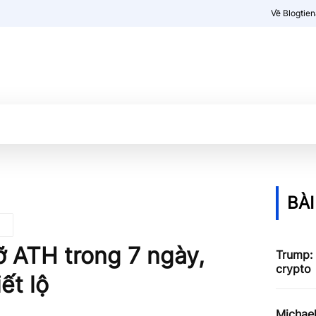
Về Blogtie
Kiến thức
More
BÀI
ỡ ATH trong 7 ngày,
Trump:
crypto
ết lộ
Michael