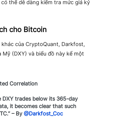
n có thể dễ dàng kiểm tra mức giá kỷ
ch cho Bitcoin
 khác của CryptoQuant, Darkfost,
la Mỹ (DXY) và biểu đồ này kể một
ted Correlation
he DXY trades below its 365-day
ata, it becomes clear that such
BTC.” – By
@Darkfost_Coc