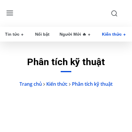
Tin tức
Nổi bật
Người Mới 🔥
Kiến thức
Phân tích kỹ thuật
Trang chủ
Kiến thức
Phân tích kỹ thuật
Crypto
Đầu tư
Người nổi tiếng
Quỹ Đầu Tư
Review dự án