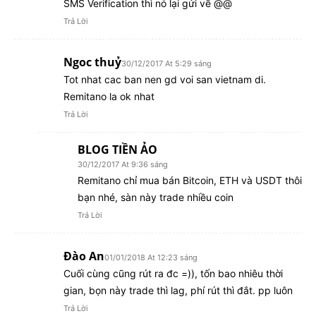
SMS Verification thì nó lại gửi về @@
Trả Lời
Ngoc thuỷ
30/12/2017 At 5:29 sáng
Tot nhat cac ban nen gd voi san vietnam di.
Remitano la ok nhat
Trả Lời
BLOG TIỀN ẢO
30/12/2017 At 9:36 sáng
Remitano chỉ mua bán Bitcoin, ETH và USDT thôi
bạn nhé, sàn này trade nhiều coin
Trả Lời
Đào An
01/01/2018 At 12:23 sáng
Cuối cùng cũng rút ra đc =)), tốn bao nhiêu thời
gian, bọn này trade thì lag, phí rút thì đắt. pp luôn
Trả Lời