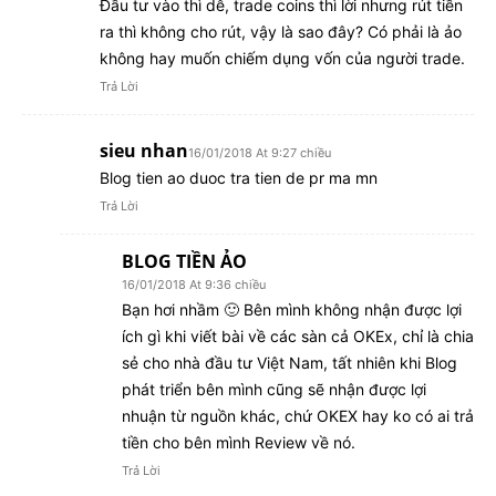
Đầu tư vào thì dễ, trade coins thì lời nhưng rút tiền
ra thì không cho rút, vậy là sao đây? Có phải là ảo
không hay muốn chiếm dụng vốn của người trade.
Trả Lời
sieu nhan
16/01/2018 At 9:27 chiều
Blog tien ao duoc tra tien de pr ma mn
Trả Lời
BLOG TIỀN ẢO
16/01/2018 At 9:36 chiều
Bạn hơi nhầm 🙂 Bên mình không nhận được lợi
ích gì khi viết bài về các sàn cả OKEx, chỉ là chia
sẻ cho nhà đầu tư Việt Nam, tất nhiên khi Blog
phát triển bên mình cũng sẽ nhận được lợi
nhuận từ nguồn khác, chứ OKEX hay ko có ai trả
tiền cho bên mình Review về nó.
Trả Lời