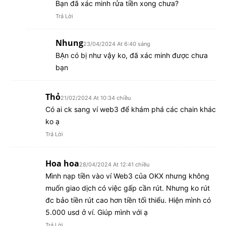
Bạn đã xác minh rửa tiền xong chưa?
Trả Lời
Nhung
23/04/2024 At 6:40 sáng
BẠn có bị như vậy ko, đã xác minh được chưa
bạn
Thỏ
21/02/2024 At 10:34 chiều
Có ai ck sang ví web3 để khám phá các chain khác
ko ạ
Trả Lời
Hoa hoa
28/04/2024 At 12:41 chiều
Mình nạp tiền vào ví Web3 của OKX nhưng không
muốn giao dịch có việc gấp cần rút. Nhưng ko rút
đc bảo tiền rút cao hơn tiền tối thiểu. Hiện mình có
5.000 usd ở ví. Giúp mình với ạ
Trả Lời