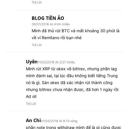
Trả Lời
BLOG TIỀN ẢO
30/01/2018 At 4:04 chiều
Mình đã thử rút BTC và mất khoảng 30 phút là
về ví Remitano rồi bạn nhé
Trả Lời
Uyên
11/02/2018 At 3:27 chiều
Mình rút XRP từ okex về bittrex, nhưng phần lag
mình đánh sai, tại lúc đầu không biết tiếng Trung
nó là gì. Sàn okex đã xác nhận rút thành công
nhưng bittrex chưa nhận được, đã hơn 1 ngày rồi
Ad ơi!
Trả Lời
An Chi
01/03/2018 At 8:13 sáng
phần note trong withdraw mình để là gì cũng được