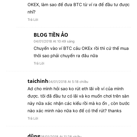
OKEX, làm sao để đưa BTC từ ví ra để đầu tư được
nhỉ?
Trả Lời
BLOG TIỀN ẢO
04/01/2018 At 10:49 sáng
Chuyển vào ví BTC cảu OKEx rồi thì cứ thế mua
thôi sao phải chuyển ra đâu nữa
Trả Lời
taichinh
04/01/2018 At 5:18 chiều
Ad cho mình hỏi sao ko rút eth lãi về ví của mình
được. tôi đã đầu tư có lãi và ko muốn chơi trên sàn
này nữa xác nhận các kiểu rồi mà ko ổn , còn bước
nào xác minh nào nữa ko để có thể rút? thanks
Trả Lời
dũng
08/01/2018 At 11:28 chiều