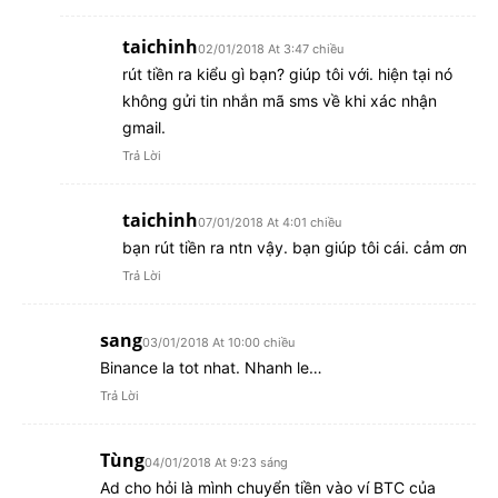
taichinh
02/01/2018 At 3:47 chiều
rút tiền ra kiểu gì bạn? giúp tôi với. hiện tại nó
không gửi tin nhắn mã sms về khi xác nhận
gmail.
Trả Lời
taichinh
07/01/2018 At 4:01 chiều
bạn rút tiền ra ntn vậy. bạn giúp tôi cái. cảm ơn
Trả Lời
sang
03/01/2018 At 10:00 chiều
Binance la tot nhat. Nhanh le…
Trả Lời
Tùng
04/01/2018 At 9:23 sáng
Ad cho hỏi là mình chuyển tiền vào ví BTC của