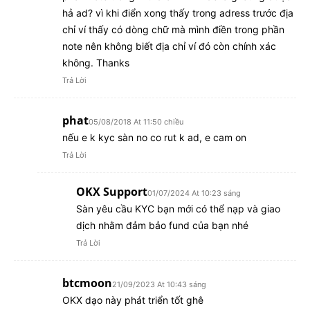
hả ad? vì khi điển xong thấy trong adress trước địa
chỉ ví thấy có dòng chữ mà mình điền trong phần
note nên không biết địa chỉ ví đó còn chính xác
không. Thanks
Trả Lời
phat
05/08/2018 At 11:50 chiều
nếu e k kyc sàn no co rut k ad, e cam on
Trả Lời
OKX Support
01/07/2024 At 10:23 sáng
Sàn yêu cầu KYC bạn mới có thể nạp và giao
dịch nhằm đảm bảo fund của bạn nhé
Trả Lời
btcmoon
21/09/2023 At 10:43 sáng
OKX dạo này phát triển tốt ghê