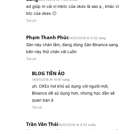
ad giúp m cái ví mbtc của okex là sao ạ , khác ví
btc của okex 🙁
Trả Lời
Phạm Thanh Phúc
14/01/2018 At 5:02 sáng
Sàn này chán lắm, đang dùng Sàn Binance sang
bên này thử chán vãi Luồn
Trả Lời
BLOG TIỀN ẢO
14/01/2018 At 10:41 sáng
uh. OKEx hơi khó sử dụng với người mới,
Binance dễ sử dụng hơn, nhưng học dần sẽ
quen bạn à
Trả Lời
Trần Văn Thái
16/01/2018 At 4:33 chiều