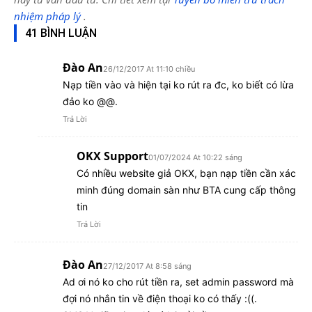
nhiệm pháp lý
.
41 BÌNH LUẬN
Đào An
26/12/2017 At 11:10 chiều
Nạp tiền vào và hiện tại ko rút ra đc, ko biết có lừa
đảo ko @@.
Trả Lời
OKX Support
01/07/2024 At 10:22 sáng
Có nhiều website giả OKX, bạn nạp tiền cần xác
minh đúng domain sàn như BTA cung cấp thông
tin
Trả Lời
Đào An
27/12/2017 At 8:58 sáng
Ad ơi nó ko cho rút tiền ra, set admin password mà
đợi nó nhắn tin về điện thoại ko có thấy :((.