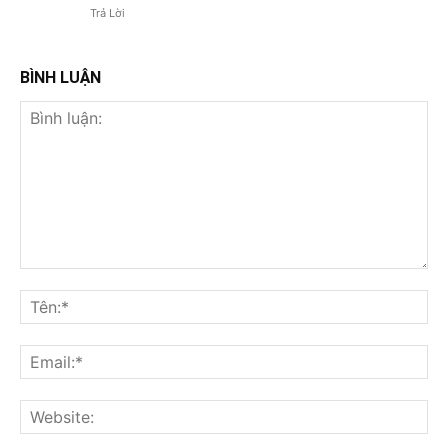
Trả Lời
BÌNH LUẬN
Bình
luận:
Tên
Ema
Web