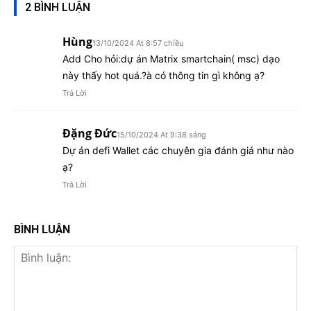
2 BÌNH LUẬN
Hùng
13/10/2024 At 8:57 chiều
Add Cho hỏi:dự án Matrix smartchain( msc) dạo
này thấy hot quá.?à có thông tin gì không ạ?
Trả Lời
Đặng Đức
15/10/2024 At 9:38 sáng
Dự án defi Wallet các chuyên gia đánh giá như nào
ạ?
Trả Lời
BÌNH LUẬN