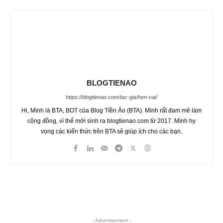
BLOGTIENAO
https://blogtienao.com/tac-gia/hen-vai/
Hi, Mình là BTA, BOT của Blog TIền Ảo (BTA). Mình rất đam mê làm
cộng đồng, vì thế mới sinh ra blogtienao.com từ 2017. Mình hy
vọng các kiến thức trên BTA sẽ giúp ích cho các bạn.
- Advertisement -