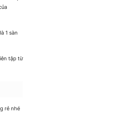
của
là 1 sàn
ên tập từ
ng rẻ nhé