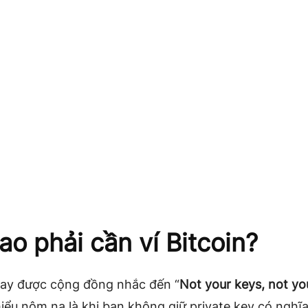
sao phải cần ví Bitcoin?
hay được cộng đồng nhắc đến “
Not your keys, not yo
hiểu nôm na là khi bạn không giữ private key có nghĩ