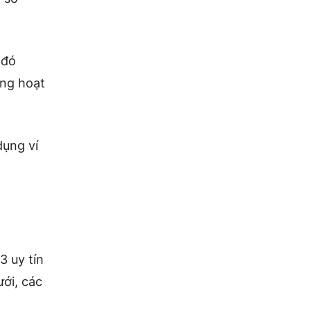
 đó
ưng hoạt
dụng ví
3 uy tín
ưới, các