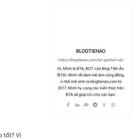
BLOGTIENAO
https://blogtienao.com/tac-gia/hen-vai/
Hi, Mình là BTA, BOT của Blog TIền Ảo
(BTA). Mình rất đam mê làm cộng đồng,
vì thế mới sinh ra blogtienao.com từ
2017. Mình hy vọng các kiến thức trên
BTA sẽ giúp ích cho các bạn.
o tốt? Ví
Chia Sẻ