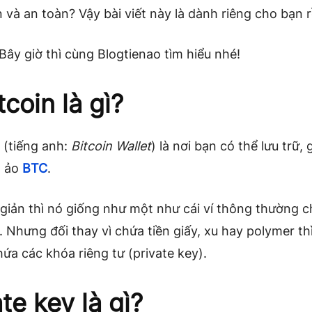
n và an toàn? Vậy bài viết này là dành riêng cho bạn r
y giờ thì cùng Blogtienao tìm hiểu nhé!
tcoin là gì?
n (tiếng anh:
Bitcoin Wallet
) là nơi bạn có thể lưu trữ, 
n ảo
BTC
.
giản thì nó giống như một như cái ví thông thường c
 Nhưng đối thay vì chứa tiền giấy, xu hay polymer thì
hứa các khóa riêng tư (private key).
te key là gì?