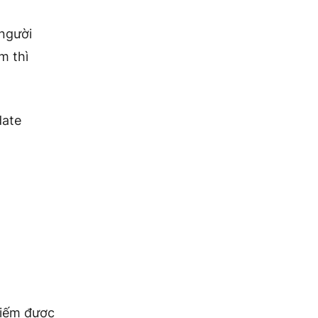
 người
m thì
date
hiếm được