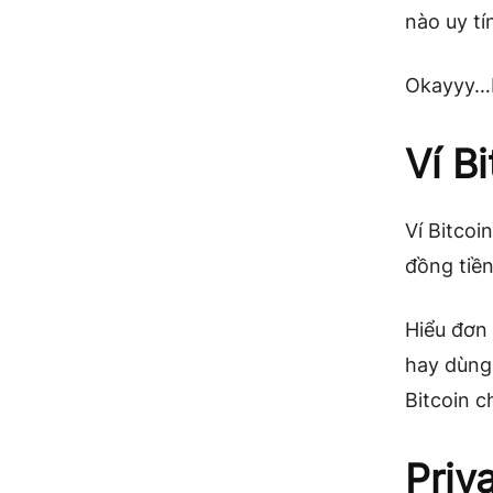
nào uy tí
Okayyy…Bâ
Ví Bi
Ví Bitcoi
đồng tiề
Hiểu đơn 
hay dùng.
Bitcoin c
Priva