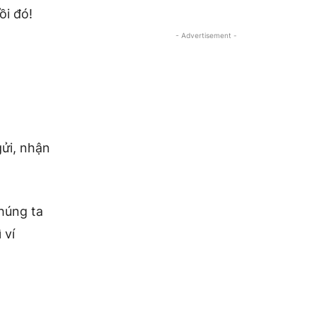
ồi đó!
- Advertisement -
gửi, nhận
húng ta
 ví