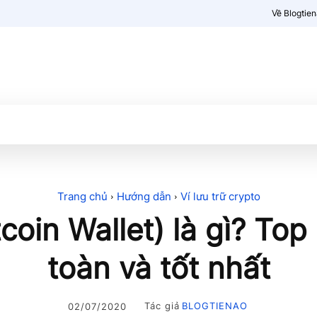
Về Blogtie
Kiến thức
More
Trang chủ
Hướng dẫn
Ví lưu trữ crypto
tcoin Wallet) là gì? Top 
toàn và tốt nhất
Tác giả
BLOGTIENAO
02/07/2020