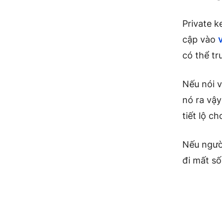
Private k
cập vào
v
có thể tr
Nếu nói v
nó ra vậy
tiết lộ ch
Nếu người
đi mất s