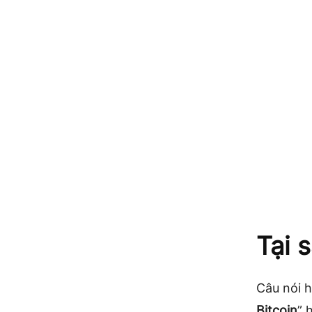
Tại 
Câu nói 
Bitcoin
” 