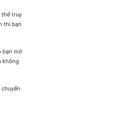
 thể truy
n thì bạn
úp bạn mở
và không
ị chuyển