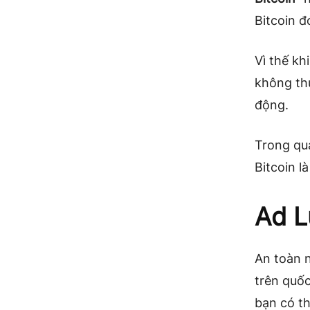
Bitcoin đ
Vì thế kh
không th
động.
Trong qu
Bitcoin là
Ad L
An toàn n
trên quốc
bạn có th