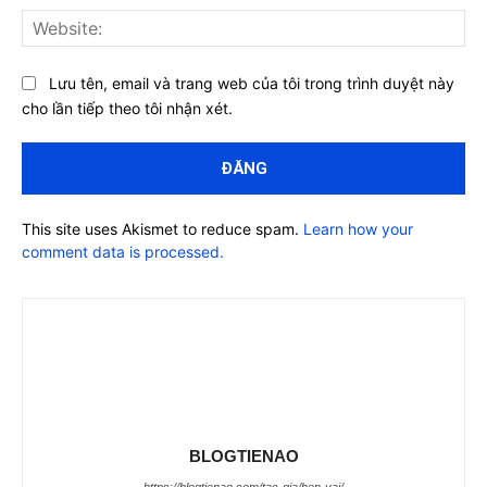
Web
Lưu tên, email và trang web của tôi trong trình duyệt này
cho lần tiếp theo tôi nhận xét.
This site uses Akismet to reduce spam.
Learn how your
comment data is processed.
BLOGTIENAO
https://blogtienao.com/tac-gia/hen-vai/