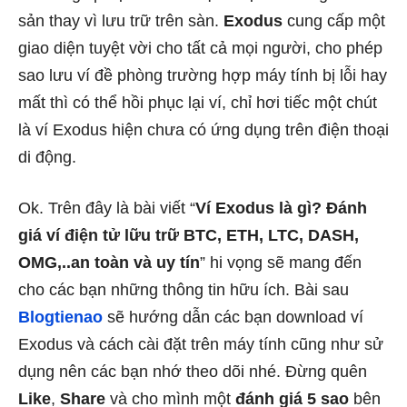
sản thay vì lưu trữ trên sàn.
Exodus
cung cấp một
giao diện tuyệt vời cho tất cả mọi người, cho phép
sao lưu ví đề phòng trường hợp máy tính bị lỗi hay
mất thì có thể hồi phục lại ví, chỉ hơi tiếc một chút
là ví Exodus hiện chưa có ứng dụng trên điện thoại
di động.
Ok. Trên đây là bài viết “
Ví Exodus là gì? Đánh
giá ví điện tử lữu trữ BTC, ETH, LTC, DASH,
OMG,..an toàn và uy tín
” hi vọng sẽ mang đến
cho các bạn những thông tin hữu ích. Bài sau
Blogtienao
sẽ hướng dẫn các bạn download ví
Exodus và cách cài đặt trên máy tính cũng như sử
dụng nên các bạn nhớ theo dõi nhé. Đừng quên
Like
,
Share
và cho mình một
đánh giá 5 sao
bên