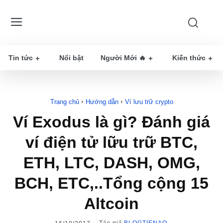
Tin tức
Nổi bật
Người Mới 🔥
Kiến thức
Trang chủ
Hướng dẫn
Ví lưu trữ crypto
Ví Exodus là gì? Đánh giá
ví điện tử lữu trữ BTC,
ETH, LTC, DASH, OMG,
BCH, ETC,..Tổng cộng 15
Altcoin