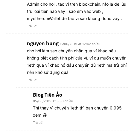
Admin cho hoi , tao vi tren blockchain.info la de lủu
tru loai tien nao vay , sao em vao web ,
myetherumWallet de tao vi sao khong duoc vay .
Trả Lời
nguyen hung
05/06/2019 At 12:42 chiều
cho hỏi làm sao chuyển chẵn qua ví khác nếu
không biết cách tính phí của ví. ví dụ muốn chuyển
1eth qua ví khác nó đâu chuyển đủ 1eth mà trừ phí
nên khó sử dụng quá
Trả Lời
Blog Tiền Ảo
05/06/2019 At 3:30 chiều
Thì thay vì chuyển 1eth thì bạn chuyển 0,995
xem 😀
Trả Lời