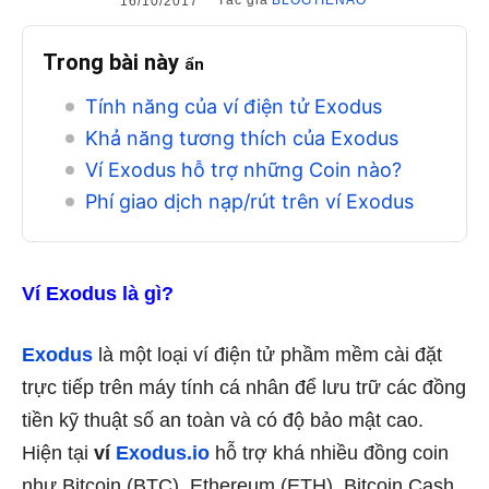
Tác giả
BLOGTIENAO
16/10/2017
Trong bài này
ẩn
Tính năng của ví điện tử Exodus
Khả năng tương thích của Exodus
Ví Exodus hỗ trợ những Coin nào?
Phí giao dịch nạp/rút trên ví Exodus
Ví Exodus là gì?
Exodus
là một loại ví điện tử phầm mềm cài đặt
trực tiếp trên máy tính cá nhân để lưu trữ các đồng
tiền kỹ thuật số an toàn và có độ bảo mật cao.
Hiện tại
ví
Exodus.io
hỗ trợ khá nhiều đồng coin
như Bitcoin (BTC), Ethereum (ETH), Bitcoin Cash