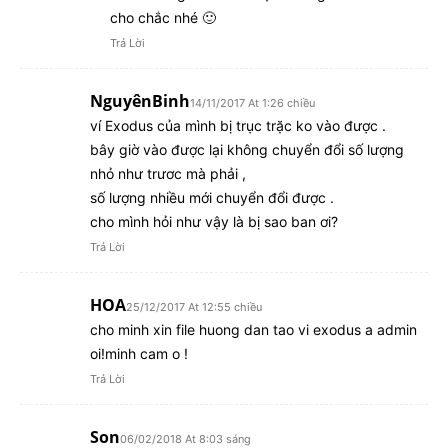
cho chắc nhé 🙂
Trả Lời
NguyênBinh
14/11/2017 At 1:26 chiều
ví Exodus của mình bị trục trặc ko vào được .
bây giờ vào được lại không chuyển đổi số lượng
nhỏ như trươc mà phải ,
số lượng nhiều mới chuyển đổi được .
cho mình hỏi như vậy là bị sao ban ơi?
Trả Lời
HOA
25/12/2017 At 12:55 chiều
cho minh xin file huong dan tao vi exodus a admin
oi!minh cam o !
Trả Lời
Son
06/02/2018 At 8:03 sáng