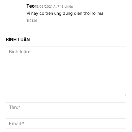
Teo
15/03/2021 At 7:18 chiều
Vi nay co tren ung dung dien thoi roi ma
Trả Lời
BÌNH LUẬN
Bình
luận:
Tên
Ema