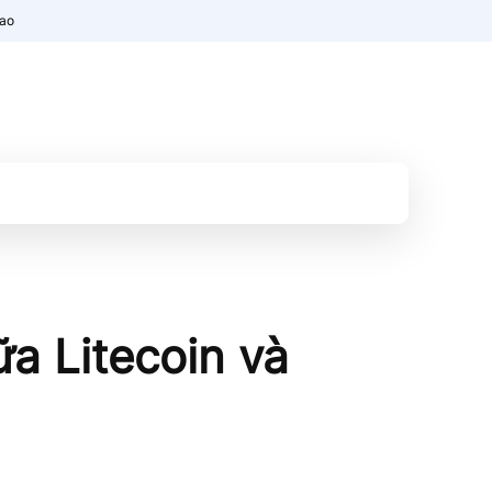
nao
ữa Litecoin và