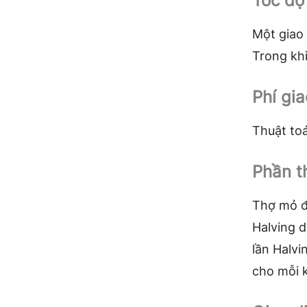
Tốc độ
Một giao 
Trong khi
Phí gia
Thuật toá
Phần t
Thợ mỏ đ
Halving d
lần Halv
cho mỗi k