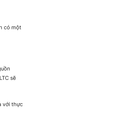
ẫn có một
nguồn
 LTC sẽ
a với thực