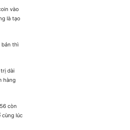
coin vào
g là tạo
 bản thì
trị dài
ch hàng
256 còn
ể cùng lúc