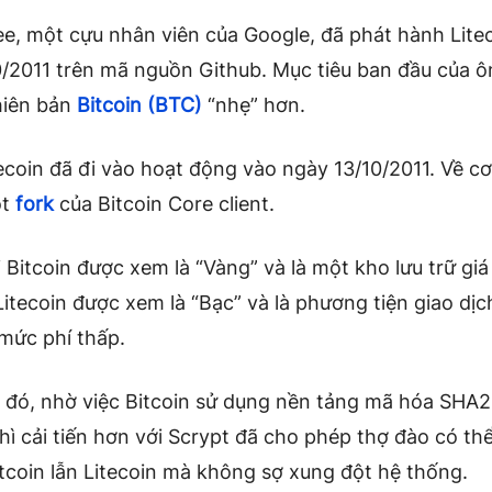
ee, một cựu nhân viên của Google, đã phát hành Lite
/2011 trên mã nguồn Github. Mục tiêu ban đầu của ôn
hiên bản
Bitcoin
(BTC)
“nhẹ” hơn.
coin đã đi vào hoạt động vào ngày 13/10/2011. Về cơ
ột
fork
của Bitcoin Core client.
 Bitcoin được xem là “Vàng” và là một kho lưu trữ giá 
Litecoin được xem là “Bạc” và là phương tiện giao dị
mức phí thấp.
 đó, nhờ việc Bitcoin sử dụng nền tảng mã hóa SHA
thì cải tiến hơn với Scrypt đã cho phép thợ đào có th
tcoin lẫn Litecoin mà không sợ xung đột hệ thống.