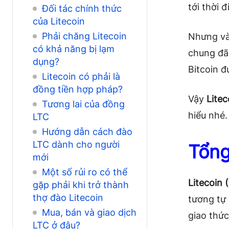
tới thời đ
Đối tác chính thức
của Litecoin
Phải chăng Litecoin
Nhưng vài
có khả năng bị lạm
chung đã 
dụng?
Bitcoin đ
Litecoin có phải là
đồng tiền hợp pháp?
Vậy
Litec
Tương lai của đồng
hiểu nhé.
LTC
Hướng dẫn cách đào
LTC dành cho người
Tổng
mới
Một số rủi ro có thể
Litecoin 
gặp phải khi trở thành
thợ đào Litecoin
tương tự 
Mua, bán và giao dịch
giao thức
LTC ở đâu?