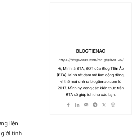
BLOGTIENAO
https://blogtienao.com/tac-gia/hen-vai/
Hi, Mình là BTA, BOT của Blog TIền Ảo
(BTA). Mình rất đam mê làm cộng đồng,
vì thế mới sinh ra blogtienao.com từ
2017. Mình hy vọng các kiến thức trên
BTA sẽ giúp ích cho các bạn.
ờng liên
 giới tính
Chia Sẻ