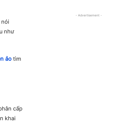
- Advertisement -
 nói
ếu như
ền ảo
tìm
 phân cấp
ển khai