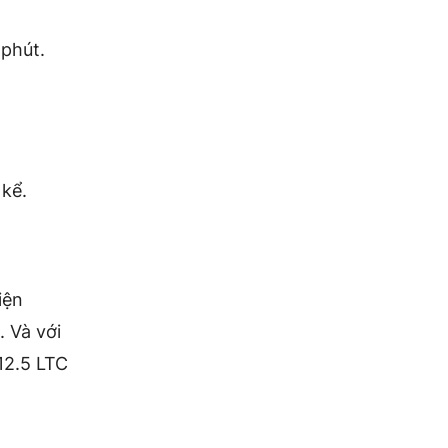
 phút.
 kể.
iện
 Và với
12.5 LTC