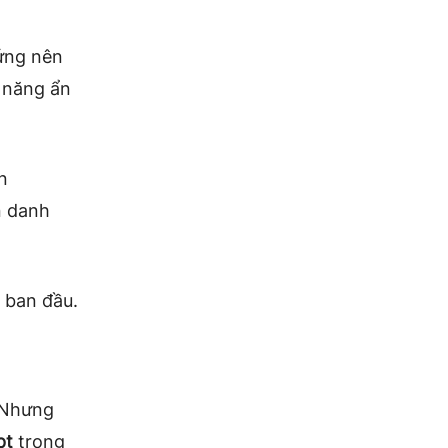
 ứng nên
 năng ẩn
n
n danh
ở ban đầu.
 Nhưng
pt
trong