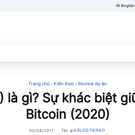
Về Blogtie
Kiến thức
More
Trang chủ
Kiến thức
Review dự án
) là gì? Sự khác biệt gi
Bitcoin (2020)
Tác giả
BLOGTIENAO
02/04/2017