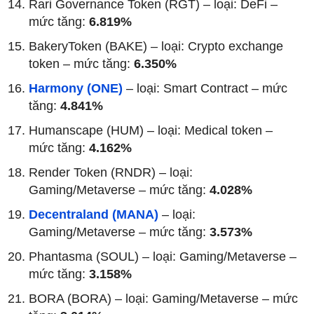
Rari Governance Token (RGT) – loại: DeFi –
mức tăng:
6.819%
BakeryToken (BAKE) – loại: Crypto exchange
token – mức tăng:
6.350%
Harmony (ONE)
– loại: Smart Contract – mức
tăng:
4.841%
Humanscape (HUM) – loại: Medical token –
mức tăng:
4.162%
Render Token (RNDR) – loại:
Gaming/Metaverse – mức tăng:
4.028%
Decentraland (MANA)
– loại:
Gaming/Metaverse – mức tăng:
3.573%
Phantasma (SOUL) – loại: Gaming/Metaverse –
mức tăng:
3.158%
BORA (BORA) – loại: Gaming/Metaverse – mức