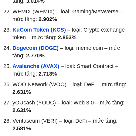
tăng:
3.014%
WEMIX (WEMIX) – loại: Gaming/Metaverse –
mức tăng:
2.902%
KuCoin Token (KCS)
– loại: Crypto exchange
token – mức tăng:
2.853%
Dogecoin (DOGE)
– loại: meme coin – mức
tăng:
2.770%
Avalanche (AVAX)
– loại: Smart Contract –
mức tăng:
2.718%
WOO Network (WOO) – loại: DeFi – mức tăng:
2.631%
yOUcash (YOUC) – loại: Web 3.0 – mức tăng:
2.631%
Veritaseum (VERI) – loại: DeFi – mức tăng:
2.581%