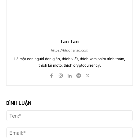
Tân Tân
https://blogtienao.com
Là một con người đơn giản, thích viết, thích xem phim trinh thám,
thích lái moto, thích cryptocurrency.
BÌNH LUẬN
Tên
Ema