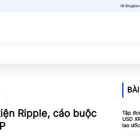
Về Blogtie
Kiến thức
More
BÀI
iện Ripple, cáo buộc
Tập đoà
USD XR
RP
lao dố