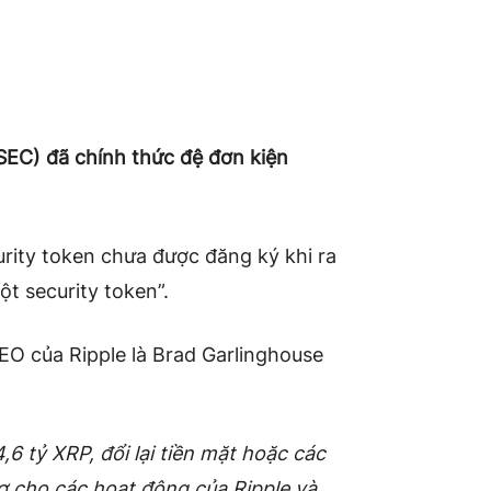
EC) đã chính thức đệ đơn kiện
rity token chưa được đăng ký khi ra
t security token”.
O của Ripple là Brad Garlinghouse
6 tỷ XRP, đổi lại tiền mặt hoặc các
trợ cho các hoạt động của Ripple và