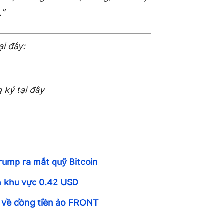
.”
ại đây:
 ký tại đây
rump ra mắt quỹ Bitcoin
n khu vực 0.42 USD
ết về đồng tiền ảo FRONT