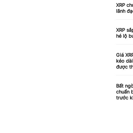
XRP chu
lãnh đạ
XRP sắp
hé lộ b
Giá XRP
kéo dài
được th
Bất ngờ
chuẩn 
trước k