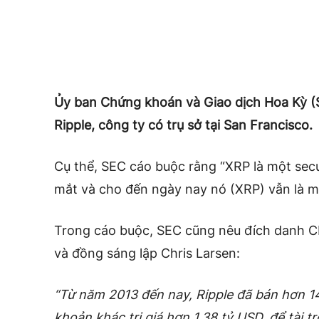
Ủy ban Chứng khoán và Giao dịch Hoa Kỳ (S
Ripple, công ty có trụ sở tại San Francisco.
Cụ thể, SEC cáo buộc rằng “XRP là một secu
mắt và cho đến ngày nay nó (XRP) vẫn là mộ
Trong cáo buộc, SEC cũng nêu đích danh CE
và đồng sáng lập Chris Larsen:
“Từ năm 2013 đến nay, Ripple đã bán hơn 14,
khoản khác trị giá hơn 1,38 tỷ USD, để tài 