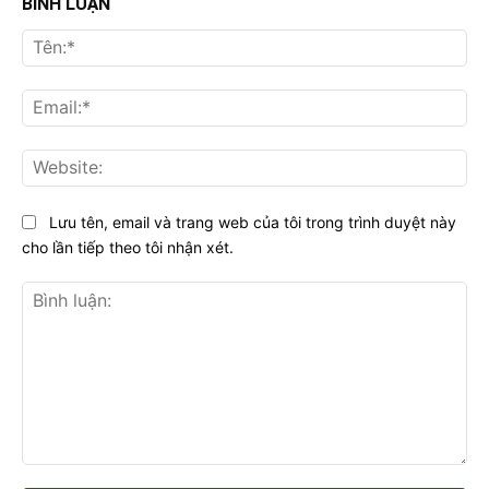
BÌNH LUẬN
Tên
Ema
Web
Lưu tên, email và trang web của tôi trong trình duyệt này
cho lần tiếp theo tôi nhận xét.
Bình