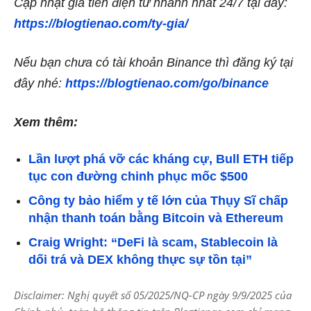
Cập nhật giá tiền điện tử nhanh nhất 24/7 tại đây:
https://blogtienao.com/ty-gia/
Nếu bạn chưa có tài khoản Binance thì đăng ký tại
đây nhé:
https://blogtienao.com/go/binance
Xem thêm:
Lần lượt phá vỡ các kháng cự, Bull ETH tiếp
tục con đường chinh phục mốc $500
Công ty bảo hiểm y tế lớn của Thụy Sĩ chấp
nhận thanh toán bằng Bitcoin và Ethereum
Craig Wright: “DeFi là scam, Stablecoin là
dối trá và DEX không thực sự tồn tại”
Disclaimer: Nghị quyết số 05/2025/NQ-CP ngày 9/9/2025 của