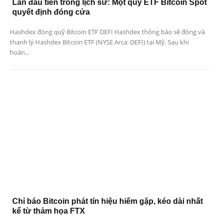
Lần đầu tiên trong lịch sử: Một quỹ ETF Bitcoin Spot
quyết định đóng cửa
Hashdex đóng quỹ Bitcoin ETF DEFI Hashdex thông báo sẽ đóng và
thanh lý Hashdex Bitcoin ETF (NYSE Arca: DEFI) tại Mỹ. Sau khi
hoàn...
Chỉ báo Bitcoin phát tín hiệu hiếm gặp, kéo dài nhất
kể từ thảm họa FTX