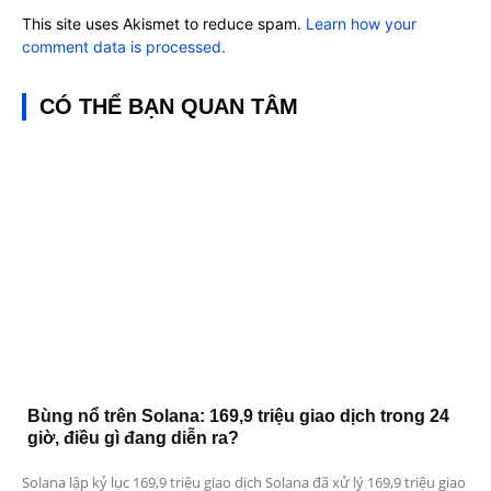
This site uses Akismet to reduce spam.
Learn how your
comment data is processed.
CÓ THỂ BẠN QUAN TÂM
Bùng nổ trên Solana: 169,9 triệu giao dịch trong 24
giờ, điều gì đang diễn ra?
Solana lập kỷ lục 169,9 triệu giao dịch Solana đã xử lý 169,9 triệu giao