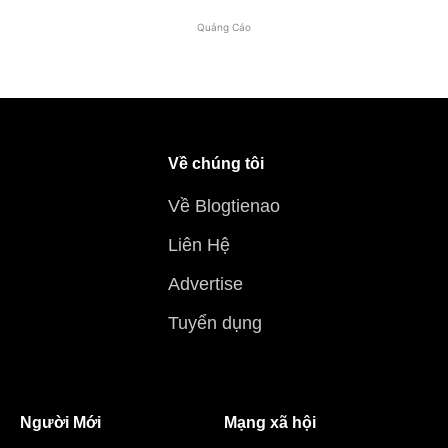
Quảng Cáo
Về chúng tôi
Về Blogtienao
Liên Hệ
Advertise
Tuyển dụng
Người Mới
Mạng xã hội