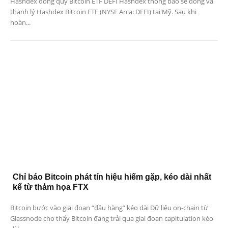
Hashdex đóng quỹ Bitcoin ETF DEFI Hashdex thông báo sẽ đóng và
thanh lý Hashdex Bitcoin ETF (NYSE Arca: DEFI) tại Mỹ. Sau khi
hoàn...
Chỉ báo Bitcoin phát tín hiệu hiếm gặp, kéo dài nhất
kể từ thảm họa FTX
Bitcoin bước vào giai đoạn “đầu hàng” kéo dài Dữ liệu on-chain từ
Glassnode cho thấy Bitcoin đang trải qua giai đoạn capitulation kéo