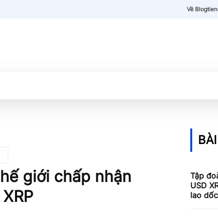
Về Blogtie
Kiến thức
More
BÀI
thế giới chấp nhận
Tập đoà
USD XR
g XRP
lao dố