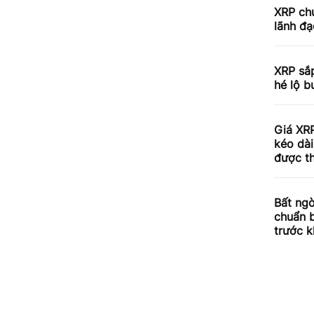
XRP chu
lãnh đạ
XRP sắp
hé lộ b
Giá XRP
kéo dài
được th
Bất ngờ
chuẩn 
trước k