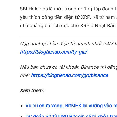
SBI Holdings là một trong những tập đoàn t
yêu thích đồng tiền điện tử XRP. Kể từ năm
nhà quảng bá tích cực cho XRP ở Nhật Bản.
Cập nhật giá tiền điện tử nhanh nhất 24/7 t
https://blogtienao.com/ty-gia/
Nếu bạn chưa có tài khoản Binance thì đăng
nhé:
https://blogtienao.com/go/binance
Xem thêm:
Vụ cũ chưa xong, BitMEX lại vướng vào m
Dự đoán 30 tỷ USD Bitcoin sẽ bị khóa tr