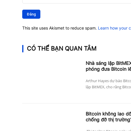
Bình
luận:
This site uses Akismet to reduce spam.
Learn how your 
CÓ THỂ BẠN QUAN TÂM
Nhà sáng lập BitMEX
phóng đưa Bitcoin l
Arthur Hayes dự báo Bitco
lập BitMEX, cho rằng Bitco
Bitcoin không lao dố
chống đỡ thị trường