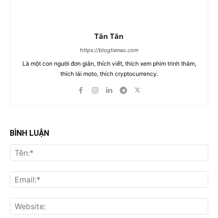
Tân Tân
https://blogtienao.com
Là một con người đơn giản, thích viết, thích xem phim trinh thám,
thích lái moto, thích cryptocurrency.
BÌNH LUẬN
Tên
Ema
Web