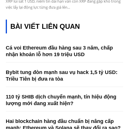
XRP lùi sát 1 USD, niềm tin dài hạn vẫn còn XRP đang gặp khó trong
việc lấy lại động lực từng đưa giá lên...
BÀI VIẾT LIÊN QUAN
Cá voi Ethereum đầu hàng sau 3 năm, chấp
nhận khoản lỗ hơn 19 triệu USD
Bybit tung đòn mạnh sau vụ hack 1,5 tỷ USD:
Triều Tiên bị đưa ra tòa
110 tỷ SHIB dịch chuyển mạnh, tín hiệu động
lượng mới đang xuất hiện?
Hai blockchain hàng đầu chuẩn bị nâng cấp
mạnh: Ethereum và Solana sẽ thay đổi ra sao?