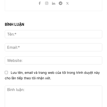
BÌNH LUẬN
Tên
Ema
Web
Lưu tên, email và trang web của tôi trong trình duyệt này
cho lần tiếp theo tôi nhận xét.