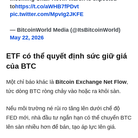
to
https://t.co/aWHB7fPDvt
pic.twitter.com/MpvIg2JKFE
— BitcoinWorld Media (@ItsBitcoinWorld)
May 22, 2026
ETF có thể quyết định sức giữ giá
của BTC
Một chỉ báo khác là
Bitcoin Exchange Net Flow
,
tức dòng BTC ròng chảy vào hoặc ra khỏi sàn.
Nếu môi trường né rủi ro tăng lên dưới chế độ
FED mới, nhà đầu tư ngắn hạn có thể chuyển BTC
lên sàn nhiều hơn để bán, tạo áp lực lên giá.