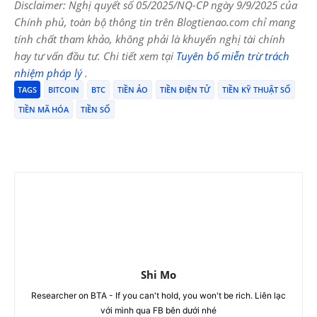
Disclaimer: Nghị quyết số 05/2025/NQ-CP ngày 9/9/2025 của
Chính phủ, toàn bộ thông tin trên Blogtienao.com chỉ mang
tính chất tham khảo, không phải là khuyến nghị tài chính
hay tư vấn đầu tư. Chi tiết xem tại
Tuyên bố miễn trừ trách
nhiệm pháp lý
.
TAGS
BITCOIN
BTC
TIỀN ẢO
TIỀN ĐIỆN TỬ
TIỀN KỸ THUẬT SỐ
TIỀN MÃ HÓA
TIỀN SỐ
Shi Mo
Researcher on BTA - If you can't hold, you won't be rich. Liên lạc
với mình qua FB bên dưới nhé