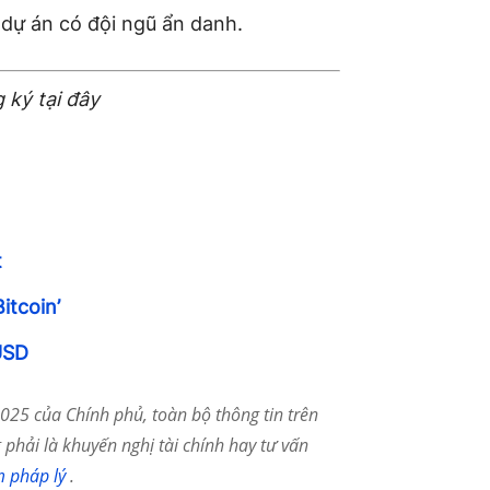
g dự án có đội ngũ ẩn danh.
 ký tại đây
t
itcoin’
 USD
25 của Chính phủ, toàn bộ thông tin trên
phải là khuyến nghị tài chính hay tư vấn
m pháp lý
.