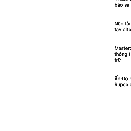
báo sa 
Nền tản
tay alt
Master
thông t
trữ
Ấn Độ c
Rupee d