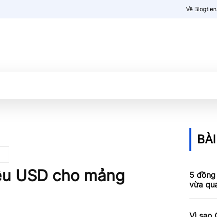
Về Blogtie
Kiến thức
More
BÀI
iệu USD cho mảng
5 đồng 
vừa qu
Vì sao 