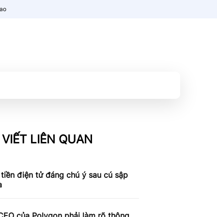
nao
 VIẾT LIÊN QUAN
tiền điện tử đáng chú ý sau cú sập
a
CEO của Polygon phải làm rõ thông