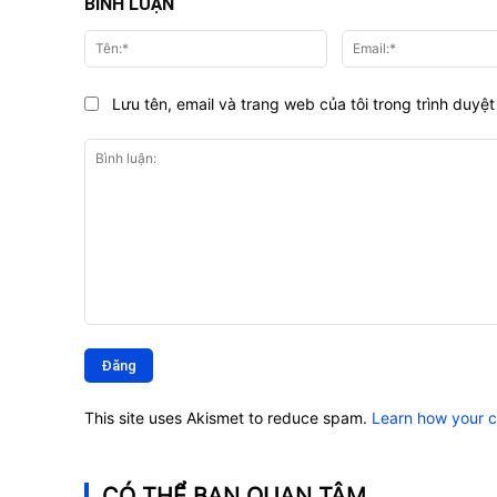
BÌNH LUẬN
Tên:*
Lưu tên, email và trang web của tôi trong trình duyệt 
Bình
luận:
This site uses Akismet to reduce spam.
Learn how your 
CÓ THỂ BẠN QUAN TÂM