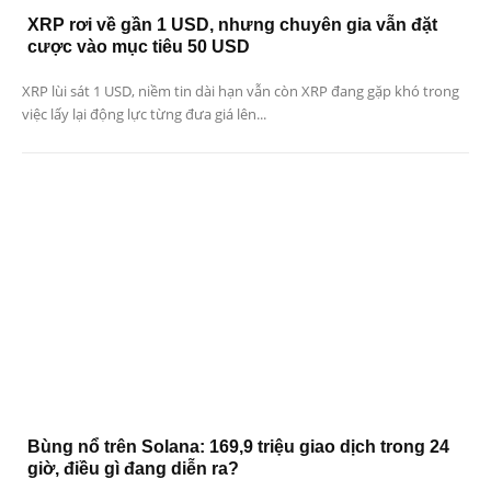
XRP rơi về gần 1 USD, nhưng chuyên gia vẫn đặt
cược vào mục tiêu 50 USD
XRP lùi sát 1 USD, niềm tin dài hạn vẫn còn XRP đang gặp khó trong
việc lấy lại động lực từng đưa giá lên...
Bùng nổ trên Solana: 169,9 triệu giao dịch trong 24
giờ, điều gì đang diễn ra?