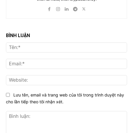
BÌNH LUẬN
Tên
Ema
Web
Lưu tên, email và trang web của tôi trong trình duyệt này
cho lần tiếp theo tôi nhận xét.