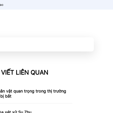
nao
 VIẾT LIÊN QUAN
n vật quan trọng trong thị trường
bị bắt
òa xét xử Su Zhu