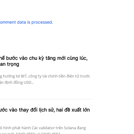
comment data is processed.
thể bước vào chu kỳ tăng mới cùng lúc,
uan trọng
g hưởng lợi BIT, công ty tài chính tiền điện tử trước
ận định đồng USD...
ớc vào thay đổi lịch sử, hai đề xuất lớn
ô hình phát hành Các validator trên Solana đang
 trị mới, SIMD-0550 và SIMD-0553,...