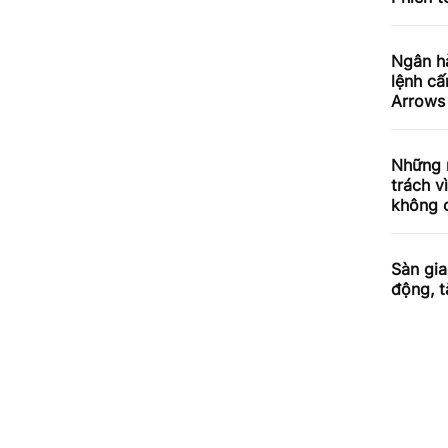
Ngân h
lệnh cấ
Arrows 
Những 
trách v
không 
Sàn gi
động, 