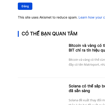
luận:
This site uses Akismet to reduce spam.
Learn how your 
CÓ THỂ BẠN QUAN TÂM
Bitcoin và vàng có 
BIT chỉ ra tín hiệu q
Bitcoin và vàng có thể cùn
đây có tên Matrixport, nh
Solana có thể sắp bư
đã sẵn sàng
Solana đề xuất thay đổi m
thảo luận hai đề xuất quản