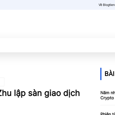
Về Blogtie
Kiến thức
More
BÀI
hu lập sàn giao dịch
Năm nhâ
Crypto 
Phiên t