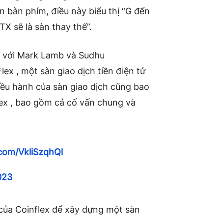
n bàn phím, điều này biểu thị “G đến
TX sẽ là sàn thay thế”.
 với Mark Lamb và Sudhu
Flex
, một sàn giao dịch tiền điện tử
điều hành của sàn giao dịch cũng bao
lex
, bao gồm cả cố vấn chung và
.com/VkliSzqhQl
023
của Coinflex
để xây dựng một sàn