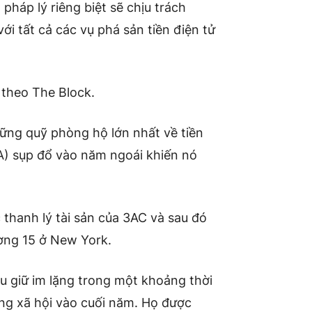
háp lý riêng biệt sẽ chịu trách
ới tất cả các vụ phá sản tiền điện tử
 theo The Block.
ững quỹ phòng hộ lớn nhất về tiền
NA) sụp đổ vào năm ngoái khiến nó
c thanh lý tài sản của 3AC và sau đó
ơng 15 ở New York.
u giữ im lặng trong một khoảng thời
mạng xã hội vào cuối năm. Họ được