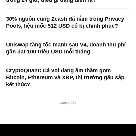
trong 24 giờ, điều gì đang diễn ra?
30% nguồn cung Zcash đã nằm trong Privacy
Pools, liệu mốc 512 USD có bị chinh phục?
Uniswap tăng tốc mạnh sau V4, doanh thu phí
gần đạt 100 triệu USD mỗi tháng
CryptoQuant: Cá voi đang âm thầm gom
Bitcoin, Ethereum và XRP, thị trường gấu sắp
kết thúc?
Quảng Cáo