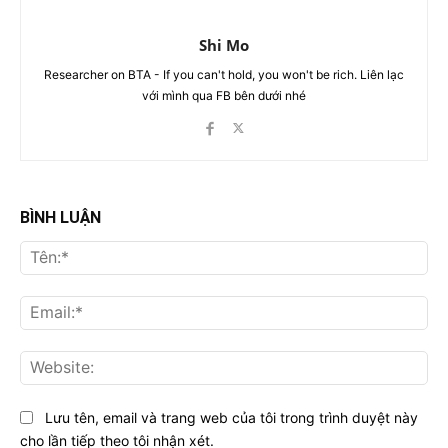
Shi Mo
Researcher on BTA - If you can't hold, you won't be rich. Liên lạc
với mình qua FB bên dưới nhé
BÌNH LUẬN
Tên
Ema
Web
Lưu tên, email và trang web của tôi trong trình duyệt này
cho lần tiếp theo tôi nhận xét.