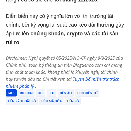
Diễn biến này có ý nghĩa lớn với thị trường tài
chính, bởi kỳ vọng lãi suất cao kéo dài thường gây
áp lực lên
chứng khoán, crypto và các tài sản
rủi ro
.
Disclaimer: Nghị quyết số 05/2025/NQ-CP ngày 9/9/2025 của
Chính phủ, toàn bộ thông tin trên Blogtienao.com chỉ mang
tính chất tham khảo, không phải là khuyến nghị tài chính
hay tư vấn đầu tư. Chi tiết xem tại
Tuyên bố miễn trừ trách
nhiệm pháp lý
.
TAGS
BITCOIN
BTC
FED
TIỀN ẢO
TIỀN ĐIỆN TỬ
TIỀN KỸ THUẬT SỐ
TIỀN MÃ HÓA
TIỀN SỐ