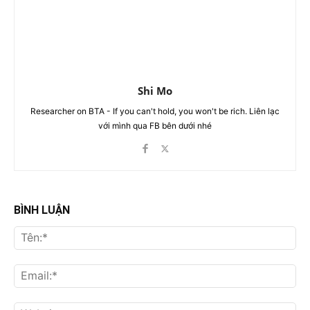
Shi Mo
Researcher on BTA - If you can't hold, you won't be rich. Liên lạc
với mình qua FB bên dưới nhé
BÌNH LUẬN
Tên
Ema
Web