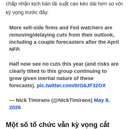
chấp nhận kịch bản lãi suất cao kéo dài hơn so với
kỳ vọng trước đây.
More sell-side firms and Fed watchers are
removing/delaying cuts from their outlook,
including a couple forecasters after the April
NFP.
Half now see no cuts this year (and risks are
clearly tilted to this group continuing to
grow given inertial nature of these
forecasts).
pic.twitter.com/0rG6JF32OX
— Nick Timiraos (@NickTimiraos)
May 8,
2026
Một số tổ chức vẫn kỳ vọng cắt