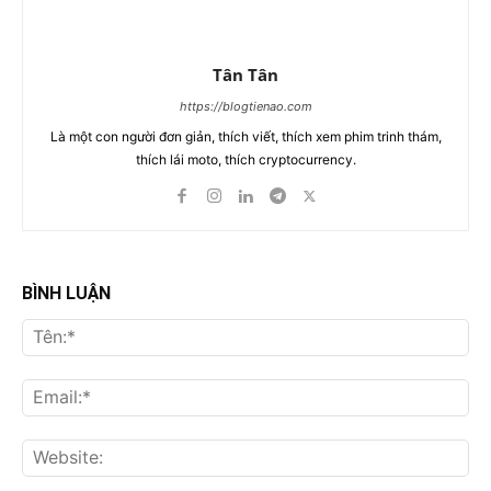
Tân Tân
https://blogtienao.com
Là một con người đơn giản, thích viết, thích xem phim trinh thám,
thích lái moto, thích cryptocurrency.
BÌNH LUẬN
Tên
Ema
Web