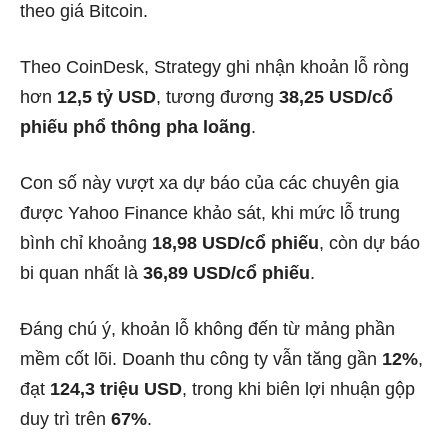
theo giá Bitcoin.
Theo CoinDesk, Strategy ghi nhận khoản lỗ ròng
hơn
12,5 tỷ USD
, tương đương
38,25 USD/cổ
phiếu phổ thông pha loãng
.
Con số này vượt xa dự báo của các chuyên gia
được Yahoo Finance khảo sát, khi mức lỗ trung
bình chỉ khoảng
18,98 USD/cổ phiếu
, còn dự báo
bi quan nhất là
36,89 USD/cổ phiếu
.
Đáng chú ý, khoản lỗ không đến từ mảng phần
mềm cốt lõi. Doanh thu công ty vẫn tăng gần
12%
,
đạt
124,3 triệu USD
, trong khi biên lợi nhuận gộp
duy trì trên
67%
.