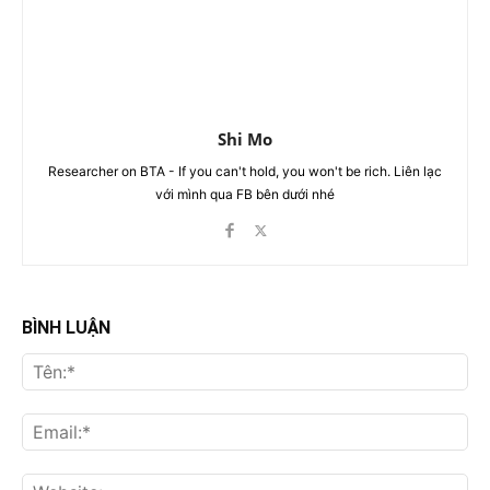
Shi Mo
Researcher on BTA - If you can't hold, you won't be rich. Liên lạc
với mình qua FB bên dưới nhé
BÌNH LUẬN
Tên
Ema
Web