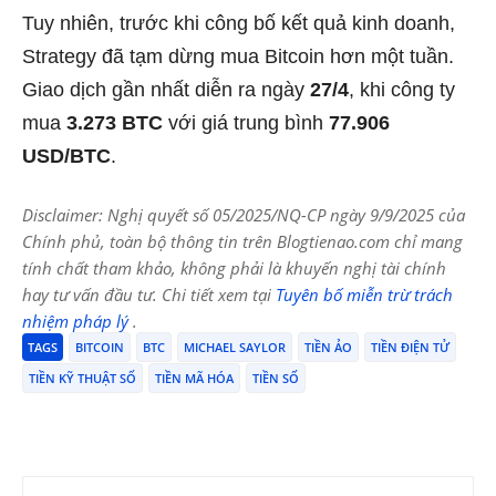
Tuy nhiên, trước khi công bố kết quả kinh doanh,
Strategy đã tạm dừng mua Bitcoin hơn một tuần.
Giao dịch gần nhất diễn ra ngày
27/4
, khi công ty
mua
3.273 BTC
với giá trung bình
77.906
USD/BTC
.
Disclaimer: Nghị quyết số 05/2025/NQ-CP ngày 9/9/2025 của
Chính phủ, toàn bộ thông tin trên Blogtienao.com chỉ mang
tính chất tham khảo, không phải là khuyến nghị tài chính
hay tư vấn đầu tư. Chi tiết xem tại
Tuyên bố miễn trừ trách
nhiệm pháp lý
.
TAGS
BITCOIN
BTC
MICHAEL SAYLOR
TIỀN ẢO
TIỀN ĐIỆN TỬ
TIỀN KỸ THUẬT SỐ
TIỀN MÃ HÓA
TIỀN SỐ