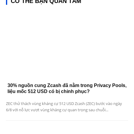
CÓ THỂ BẠN QUAN TÂM
30% nguồn cung Zcash đã nằm trong Privacy Pools,
liệu mốc 512 USD có bị chinh phục?
ZEC thử thách vùng kháng cự 512 USD Zcash (ZEC) bước vào ngày
6/8 với nỗ lực vượt vùng kháng cự quan trọng sau chuỗi...