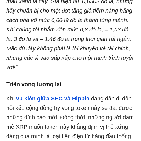
màu xanh lá cây. Giá hiện tại: 0,6503 đô la, nhưng
hãy chuẩn bị cho một đợt tăng giá tiềm năng bằng
cách phá vỡ mức 0,6649 đô la thành từng mảnh.
Khi chúng tôi nhắm đến mức 0,8 đô la, – 1,03 đô
la, 3 đô la và – 1,46 đô la trong thời gian rất ngắn.
Mặc dù đây không phải là lời khuyên về tài chính,
nhưng các vì sao sắp xếp cho một hành trình tuyệt
vời!”
Triển vọng tương lai
Khi
vụ kiện giữa SEC và Ripple
đang dần đi đến
hồi kết, cộng đồng hy vọng token này sẽ đạt được
những đỉnh cao mới. Đồng thời, những người đam
mê XRP muốn token này khẳng định vị thế xứng
đáng của mình là loại tiền điện tử hàng đầu thống