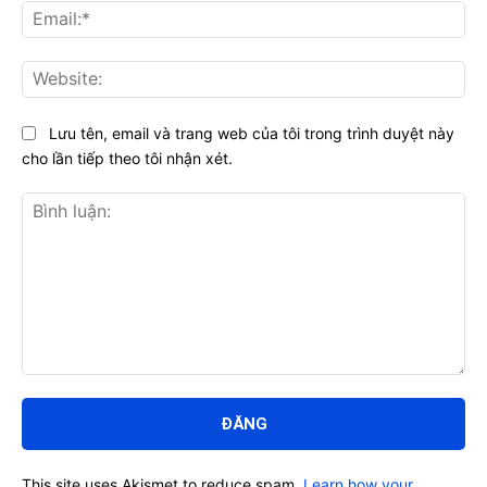
Ema
Web
Lưu tên, email và trang web của tôi trong trình duyệt này
cho lần tiếp theo tôi nhận xét.
Bình
luận:
This site uses Akismet to reduce spam.
Learn how your