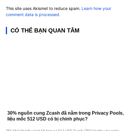
This site uses Akismet to reduce spam.
Learn how your
comment data is processed.
CÓ THỂ BẠN QUAN TÂM
30% nguồn cung Zcash đã nằm trong Privacy Pools,
liệu mốc 512 USD có bị chinh phục?
ZEC thử thách vùng kháng cự 512 USD Zcash (ZEC) bước vào ngày