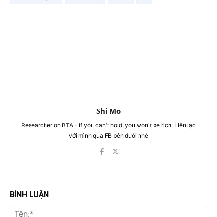
Shi Mo
Researcher on BTA - If you can't hold, you won't be rich. Liên lạc
với mình qua FB bên dưới nhé
BÌNH LUẬN
Tên