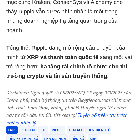
mục cùng Kraken, ConsenSys và Alchemy cho
thấy Ripple vẫn được nhìn nhận là một trong
những doanh nghiệp hạ tầng quan trọng của
ngành.
Tổng thể, Ripple đang mở rộng câu chuyện của
mình từ
XRP và thanh toán quốc tế
sang một vai
trò rộng hơn:
hạ tầng tài chính tổ chức cho thị
trường crypto và tài sản truyền thống
.
Disclaimer: Nghị quyết số 05/2025/NQ-CP ngày 9/9/2025 của
Chính phủ, toàn bộ thông tin trên Blogtienao.com chỉ mang
tính chất tham khảo, không phải là khuyến nghị tài chính
hay tư vấn đầu tư. Chi tiết xem tại
Tuyên bố miễn trừ trách
nhiệm pháp lý
.
TAGS
BITCOIN
BTC
RIPPLE
TIỀN ẢO
TIỀN ĐIỆN TỬ
TIỀN KỸ THUẬT SỐ
TIỀN MÃ HÓA
TIỀN SỐ
XRP