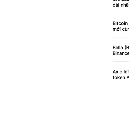
dài nhấ
Bitcoin
mới cùn
Bella (
Binanc
Axie In
token 