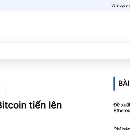
Về Blogtie
Kiến thức
More
BÀI
itcoin tiến lên
Đề xuấ
Ethereu
Chỉ báo