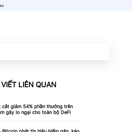
nao
 VIẾT LIÊN QUAN
t cắt giảm 54% phần thưởng trên
m gây lo ngại cho toàn bộ DeFi
 Bitcoin phát tín hiệu hiếm gặp, kéo