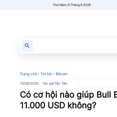
Thứ Năm, 6 Tháng 8 2026
Tin tức
Nổi bật
Người Mới 🔥
Trang chủ
Tin tức
Bitcoin
Tác giả
Tân Tân
13/06/2020
Có cơ hội nào giúp Bull B
11.000 USD không?