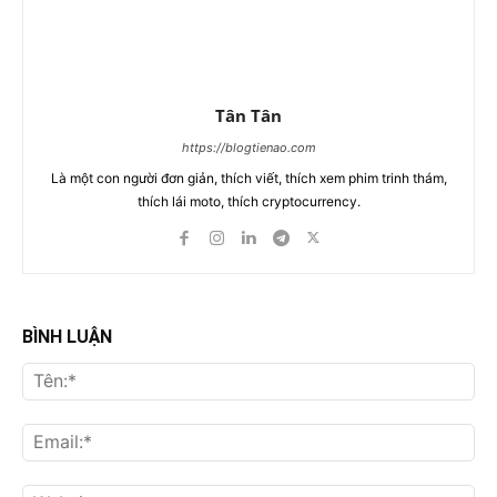
Tân Tân
https://blogtienao.com
Là một con người đơn giản, thích viết, thích xem phim trinh thám,
thích lái moto, thích cryptocurrency.
BÌNH LUẬN
Tên
Ema
Web