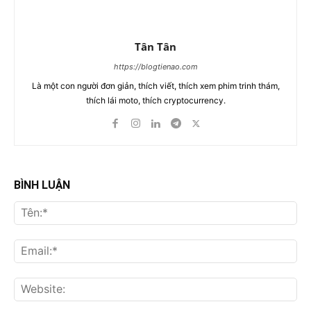
Tân Tân
https://blogtienao.com
Là một con người đơn giản, thích viết, thích xem phim trinh thám,
thích lái moto, thích cryptocurrency.
BÌNH LUẬN
Tên
Ema
Web