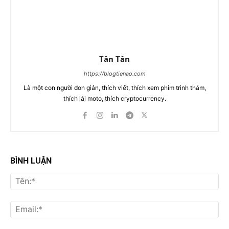
Tân Tân
https://blogtienao.com
Là một con người đơn giản, thích viết, thích xem phim trinh thám,
thích lái moto, thích cryptocurrency.
BÌNH LUẬN
Tên
Ema