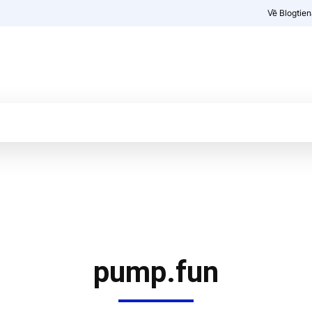
Về Blogtie
Kiến thức
More
pump.fun