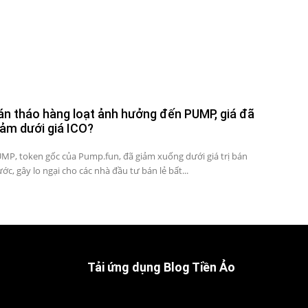
án tháo hàng loạt ảnh hưởng đến PUMP, giá đã
iảm dưới giá ICO?
MP, token gốc của Pump.fun, đã giảm xuống dưới giá trị bán
ước, gây lo ngại cho các nhà đầu tư bán lẻ bất...
Tải ứng dụng Blog Tiền Ảo