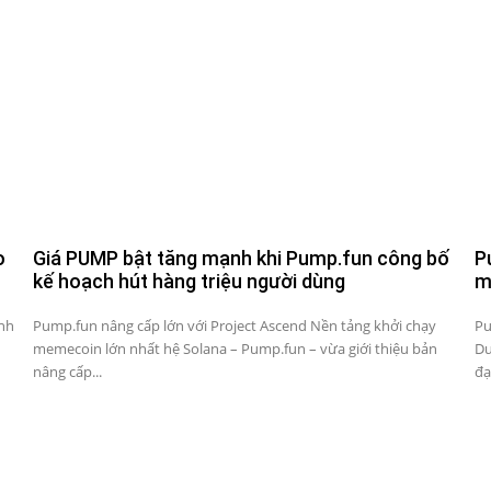
o
Giá PUMP bật tăng mạnh khi Pump.fun công bố
P
kế hoạch hút hàng triệu người dùng
m
inh
Pump.fun nâng cấp lớn với Project Ascend Nền tảng khởi chạy
Pu
memecoin lớn nhất hệ Solana – Pump.fun – vừa giới thiệu bản
Du
nâng cấp...
đạ