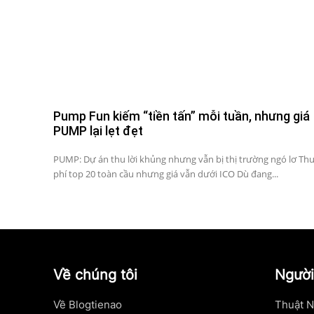
Pump Fun kiếm “tiền tấn” mỗi tuần, nhưng giá
PUMP lại lẹt đẹt
PUMP: Dự án thu lời khủng nhưng vẫn bị thị trường ngó lơ Th
phí top 20 toàn cầu nhưng giá vẫn dưới ICO Dù đang...
Về chúng tôi
Người
Về Blogtienao
Thuật N