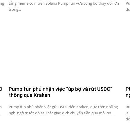
ộng
tảng meme coin trên Solana Pump.fun vừa công bố thay đổi lớn
Pu
trong...
du
D
Pump.fun phủ nhận việc “úp bộ và rút USDC”
P
thông qua Kraken
n
n
Pump.fun phủ nhận việc gửi USDC đến Kraken, dựa trên những
Bu
..
nghi ngờ trước đó sau các giao dịch chuyển tiền quy mô lớn....
la
độ