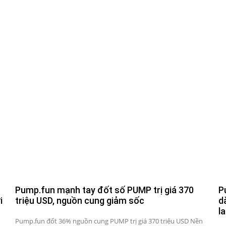
Pump.fun mạnh tay đốt số PUMP trị giá 370
P
i
triệu USD, nguồn cung giảm sốc
d
l
Pump.fun đốt 36% nguồn cung PUMP trị giá 370 triệu USD Nền