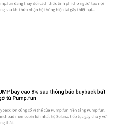
mp.fun đang thay đổi cách thức tính phí cho người tạo nội
ng sau khi thừa nhận hệ thống hiện tại gây thiệt hại...
UMP bay cao 8% sau thông báo buyback bất
gờ từ Pump.fun
yback lớn củng cố vị thế của Pump.fun Nền tảng Pump.fun,
unchpad memecoin lớn nhất hệ Solana, tiếp tục gây chú ý với
ng thái...