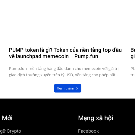
PUMP token là gì? Token của nền tảng top đầu
B
về launchpad memecoin – Pump.fun
g
u
Pump.fun - nền tảng hàng đầu dành cho memecoin với giá trị
PU
giao dịch thường xuyên trên tỷ USD, nền tảng cho phép bất...
tr
Xem thêm
 Mới
Mạng xã hội
gữ Crypto
Facebook