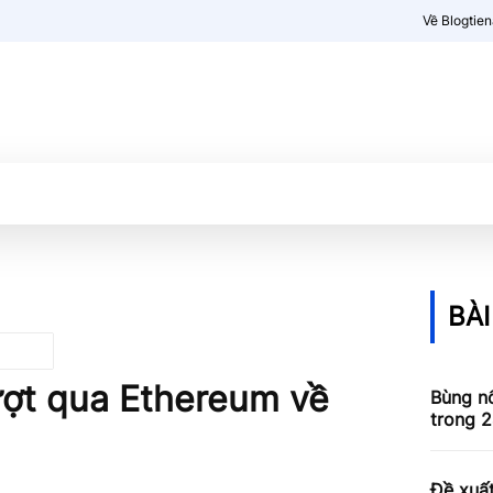
Về Blogtie
Kiến thức
More
BÀI
ợt qua Ethereum về
Bùng nổ
trong 2
Đề xuấ