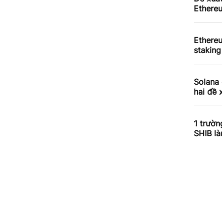
Ethereu
Ethere
staking
Solana 
hai đề 
1 trườn
SHIB l