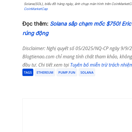
Solana(SOL), biểu đồ hàng ngày, ảnh chụp màn hình trên CoinMarket
CoinMarketCap
Đọc thêm:
Solana sắp chạm mốc $750! Eric 
rúng động
Disclaimer: Nghị quyết số 05/2025/NQ-CP ngày 9/9/20
Blogtienao.com chỉ mang tính chất tham khảo, không 
đầu tư. Chi tiết xem tại
Tuyên bố miễn trừ trách nhiệ
TAGS
ETHEREUM
PUMP.FUN
SOLANA
Chia Sẻ