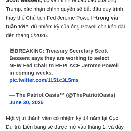
Scott Bessent,
cố vấn kinh tế cấp cao của ông
Trump, xác nhận chính quyền sẽ bắt đầu quy trình
thay thế Chủ tịch Fed Jerome Powell
“trong vài
tuần tới”
, dù nhiệm kỳ của ông Powell còn kéo dài
đến tháng 5/2026.
🚨BREAKING: Treasury Secretary Scott
Bessent says they are working to select
NEW Fed Chair to REPLACE Jerome Powell
in coming weeks.
pic.twitter.com/1151c3L5ms
— The Patriot Oasis™ (@ThePatriotOasis)
June 30, 2025
Một vị trí thành viên có nhiệm kỳ 14 năm tại Cục
Dự trữ Liên bang sẽ được mở vào tháng 1, và đây