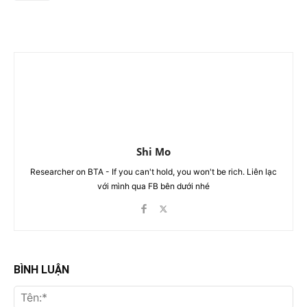
Shi Mo
Researcher on BTA - If you can't hold, you won't be rich. Liên lạc
với mình qua FB bên dưới nhé
BÌNH LUẬN
Tên