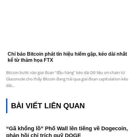
Chỉ báo Bitcoin phát tín hiệu hiếm gặp, kéo dài nhất
kể từ thảm họa FTX
Bitcoin bước vào giai đoạn “đầu hàng” kéo dài Dữ liệu on-chain từ
Glassnode cho thấy Bitcoin đang trải qua giai đoạn capitulation kéo
dài...
BÀI VIẾT LIÊN QUAN
“Gã khổng lồ” Phố Wall lên tiếng về Dogecoin,
phản hồi chỉ trích quỹ DOGE