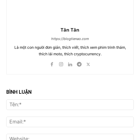
Tân Tân
https://blogtienao.com
Là một con người đơn giản, thích viết, thích xem phim trinh thám,
thích lái moto, thích cryptocurrency.
BÌNH LUẬN
Tên
Ema
Web