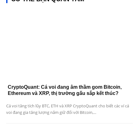
CryptoQuant: Cá voi đang âm thầm gom Bitcoin,
Ethereum và XRP, thị trường gấu sắp kết thúc?
Cá voi tăng tích lũy BTC, ETH và XRP CryptoQuant cho biết các ví cá
voi đang gia tăng lượng nắm giữ đối với Bitcoin,...