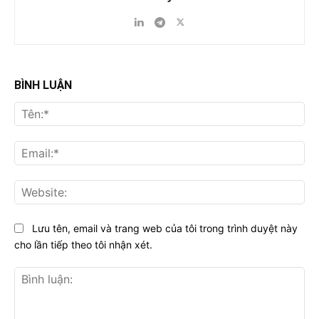
BÌNH LUẬN
Tên
Ema
Web
Lưu tên, email và trang web của tôi trong trình duyệt này
cho lần tiếp theo tôi nhận xét.