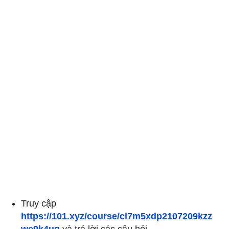
Truy cập
https://101.xyz/course/cl7m5xdp2107209kzz