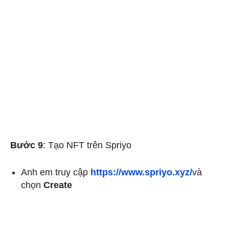
Bước 9
: Tạo NFT trên Spriyo
Anh em truy cập
https://www.spriyo.xyz/
và
chọn
Create