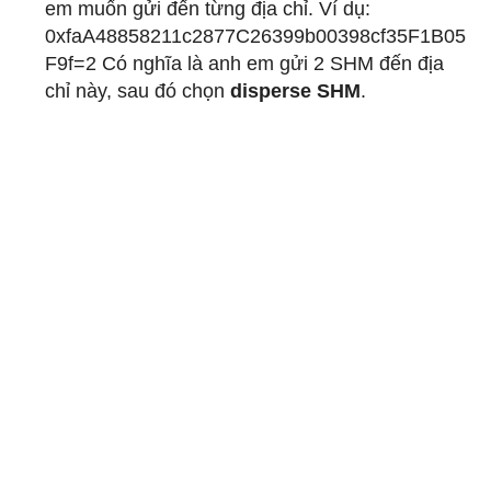
em muốn gửi đến từng địa chỉ. Ví dụ:
0xfaA48858211c2877C26399b00398cf35F1B05
F9f=2 Có nghĩa là anh em gửi 2 SHM đến địa
chỉ này, sau đó chọn
disperse SHM
.