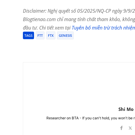
Disclaimer: Nghị quyết số 05/2025/NQ-CP ngày 9/9/20
Blogtienao.com chỉ mang tính chất tham khảo, không 
đầu tư. Chi tiết xem tại
Tuyên bố miễn trừ trách nhiệ
TAGS
FTT
FTX
GENESIS
Chia Sẻ
Shi Mo
Researcher on BTA - If you can't hold, you won't be 