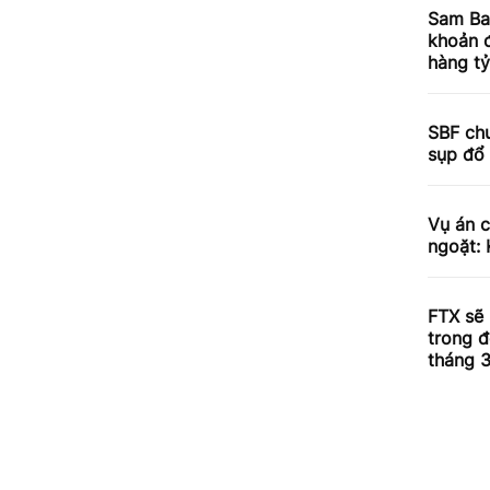
Sam Ba
khoản đ
hàng t
SBF chư
sụp đổ
Vụ án 
ngoặt: 
FTX sẽ 
trong đ
tháng 