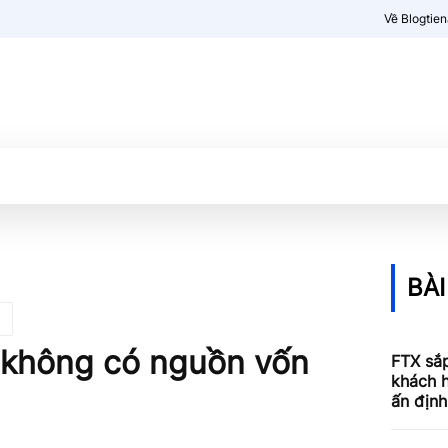
Về Blogtie
Kiến thức
More
BÀI
 không có nguồn vốn
FTX sắp
khách h
ấn định