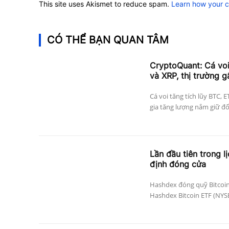
This site uses Akismet to reduce spam.
Learn how your 
CÓ THỂ BẠN QUAN TÂM
CryptoQuant: Cá vo
và XRP, thị trường g
Cá voi tăng tích lũy BTC, 
gia tăng lượng nắm giữ đối 
Lần đầu tiên trong l
định đóng cửa
Hashdex đóng quỹ Bitcoin
Hashdex Bitcoin ETF (NYSE 