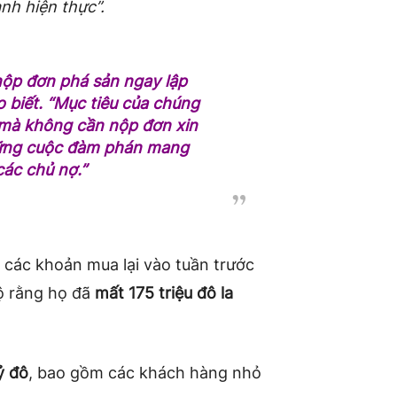
nh hiện thực”.
nộp đơn phá sản ngay lập
o biết. “Mục tiêu của chúng
ại mà không cần nộp đơn xin
những cuộc đàm phán mang
các chủ nợ.”
các khoản mua lại vào tuần trước
lộ rằng họ đã
mất 175 triệu đô la
ỷ đô
, bao gồm các khách hàng nhỏ