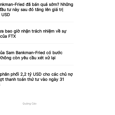
nkman-Fried đã bán quá sớm? Những
ầu tư này sau đó tăng lên giá trị
ỷ USD
a bao giờ nhận trách nhiệm về sự
 của FTX
của Sam Bankman-Fried có bước
Không còn yêu cầu xét xử lại
phân phối 2,2 tỷ USD cho các chủ nợ
ợt thanh toán thứ tư vào ngày 31
3
Quảng Cáo