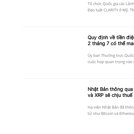
Tổ chức Quốc gia các Lãn
Đạo luật CLARITY ở Mỹ. The
Quy định về tiền đi
2 tháng 7 có thể ma
Ủy ban Thường trực Quốc h
cuộc họp quan trọng vào n
Nhật Bản thông qua d
và XRP sẽ chịu thuế
Hạ viện Nhật Bản đã thông 
tử như Bitcoin và Ethereum