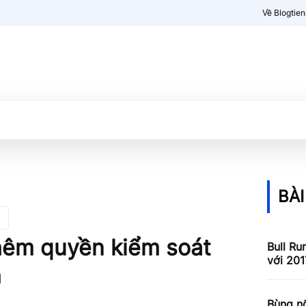
Về Blogtie
Kiến thức
More
BÀI
hêm quyền kiểm soát
Bull Ru
với 201
h
Bùng nổ