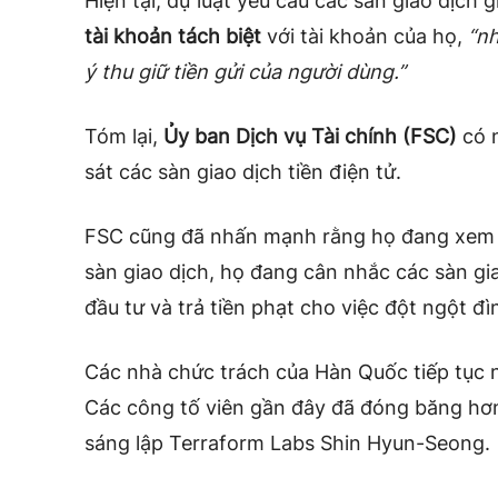
Hiện tại, dự luật yêu cầu các sàn giao dịch 
tài khoản tách biệt
với tài khoản của họ,
“nh
ý thu giữ tiền gửi của người dùng.”
Tóm lại,
Ủy ban Dịch vụ Tài chính (FSC)
có n
sát các sàn giao dịch tiền điện tử.
FSC cũng đã
nhấn mạnh rằng
họ đang xem x
sàn giao dịch, họ đang cân nhắc các sàn gi
đầu tư và trả tiền phạt cho việc đột ngột đìn
Các nhà chức trách của Hàn Quốc tiếp tục n
Các công tố viên gần đây đã đóng băng h
sáng lập Terraform Labs Shin Hyun-Seong.