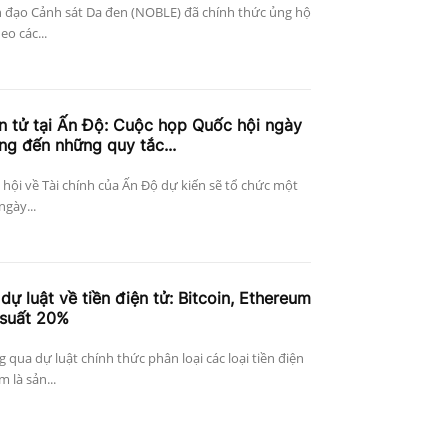
h đạo Cảnh sát Da đen (NOBLE) đã chính thức ủng hộ
o các...
ện tử tại Ấn Độ: Cuộc họp Quốc hội ngày
ng đến những quy tắc...
ội về Tài chính của Ấn Độ dự kiến ​​sẽ tổ chức một
gày...
ự luật về tiền điện tử: Bitcoin, Ethereum
 suất 20%
qua dự luật chính thức phân loại các loại tiền điện
 là sản...