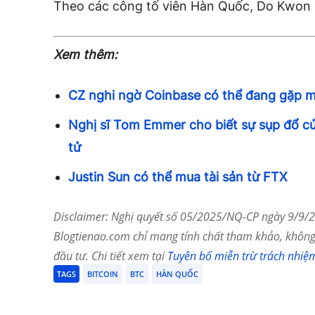
Theo các công tố viên Hàn Quốc, Do Kwon
Xem thêm:
CZ nghi ngờ Coinbase có thể đang gặp một
Nghị sĩ Tom Emmer cho biết sự sụp đổ của
tử
Justin Sun có thể mua tài sản từ FTX
Disclaimer: Nghị quyết số 05/2025/NQ-CP ngày 9/9/20
Blogtienao.com chỉ mang tính chất tham khảo, không 
đầu tư. Chi tiết xem tại
Tuyên bố miễn trừ trách nhiệ
TAGS
BITCOIN
BTC
HÀN QUỐC
Chia Sẻ