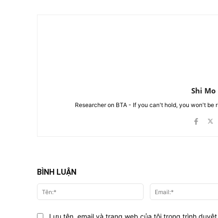
Shi Mo
Researcher on BTA - If you can't hold, you won't be 
BÌNH LUẬN
Tên:*
Lưu tên, email và trang web của tôi trong trình duyệt 