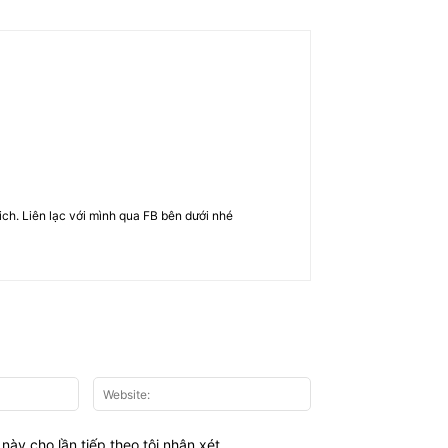
rich. Liên lạc với mình qua FB bên dưới nhé
Email:*
Website:
này cho lần tiếp theo tôi nhận xét.