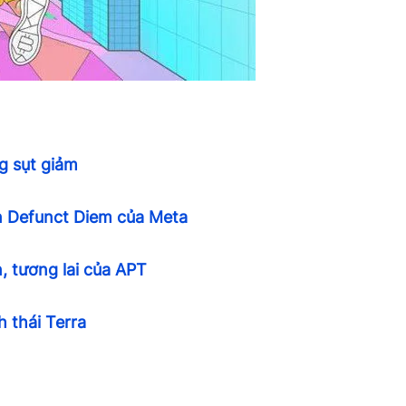
ng sụt giảm
án Defunct Diem của Meta
, tương lai của APT
h thái Terra