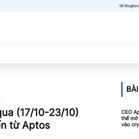
Về Blogtie
Kiến thức
More
BÀI
 qua (17/10-23/10)
CEO Ap
thể mở
n từ Aptos
vào cr