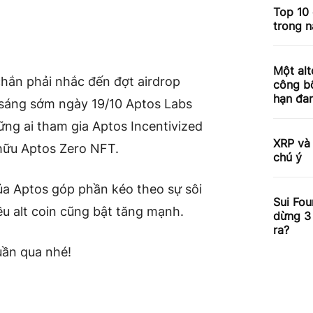
Top 10 
trong 
Một alt
chắn phải nhắc đến đợt airdrop
công bố
hạn đa
 sáng sớm ngày 19/10 Aptos Labs
ng ai tham gia Aptos Incentivized
XRP và 
hữu Aptos Zero NFT.
chú ý
ủa Aptos góp phần kéo theo sự sôi
Sui Fou
ều alt coin cũng bật tăng mạnh.
dừng 3 
ra?
tuần qua nhé!