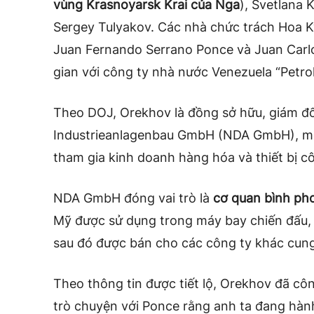
vùng Krasnoyarsk Krai của Nga
), Svetlana 
Sergey Tulyakov. Các nhà chức trách Hoa K
Juan Fernando Serrano Ponce và Juan Carlo
gian với công ty nhà nước Venezuela “Petro
Theo DOJ, Orekhov là đồng sở hữu, giám đ
Industrieanlagenbau GmbH (NDA GmbH), một
tham gia kinh doanh hàng hóa và thiết bị c
NDA GmbH đóng vai trò là
cơ quan bình ph
Mỹ được sử dụng trong máy bay chiến đấu, h
sau đó được bán cho các công ty khác cun
Theo thông tin được tiết lộ, Orekhov đã cô
trò chuyện với Ponce rằng anh ta đang hà