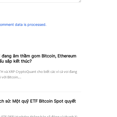
comment data is processed.
i đang âm thầm gom Bitcoin, Ethereum
ấu sắp kết thúc?
ETH và XRP CryptoQuant cho biết các ví cá voi đang
với Bitcoin,...
ịch sử: Một quỹ ETF Bitcoin Spot quyết
 ETF DEFI Hashdex thông báo sẽ đóng và thanh lý