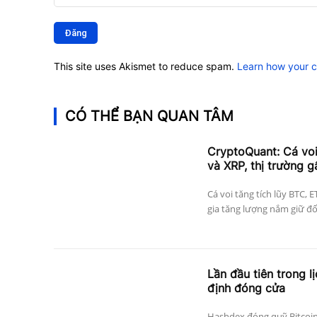
Bình
luận:
This site uses Akismet to reduce spam.
Learn how your 
CÓ THỂ BẠN QUAN TÂM
CryptoQuant: Cá vo
và XRP, thị trường g
Cá voi tăng tích lũy BTC, 
gia tăng lượng nắm giữ đối 
Lần đầu tiên trong l
định đóng cửa
Hashdex đóng quỹ Bitcoin