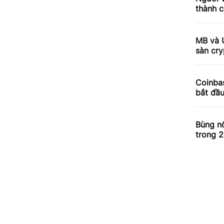
thành c
MB và 
sàn cry
Coinbas
bắt đầ
Bùng nổ
trong 2