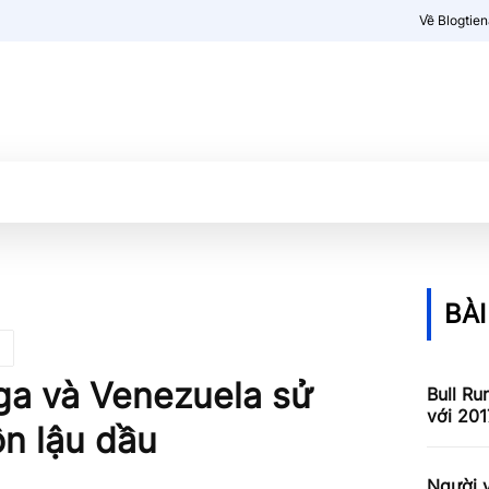
Về Blogtie
Kiến thức
More
BÀI
ga và Venezuela sử
Bull Ru
với 201
ôn lậu dầu
Người v