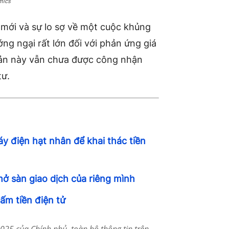
mics
s mới và sự lo sợ về một cuộc khủng
ng ngại rất lớn đối với phản ứng giá
i sản này vẫn chưa được công nhận
tư.
 điện hạt nhân để khai thác tiền
mở sàn giao dịch của riêng mình
ấm tiền điện tử
25 của Chính phủ, toàn bộ thông tin trên