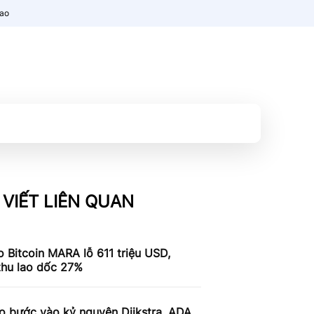
nao
 VIẾT LIÊN QUAN
 Bitcoin MARA lỗ 611 triệu USD,
thu lao dốc 27%
o bước vào kỷ nguyên Dijkstra, ADA