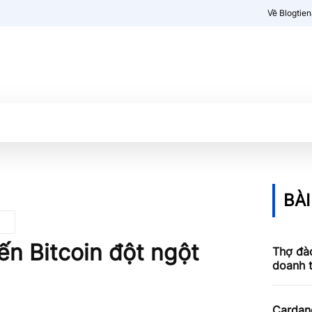
Về Blogtie
Kiến thức
More
BÀI
n Bitcoin đột ngột
Thợ đào
doanh 
Cardan