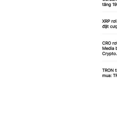
tăng 1
XRP rơi
đặt cư
CRO rơ
Media b
Crypto
TRON th
mua: T