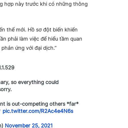
g hợp này trước khi có những thông
iến thể mới. Hồ sơ đột biến khiến
cần phải làm việc để hiểu tầm quan
 phản ứng với đại dịch.”
.1.529
nary, so everything could
orry.
ant is out-competing others *far*
🚩
pic.twitter.com/R2Ac4e4N6s
h)
November 25, 2021