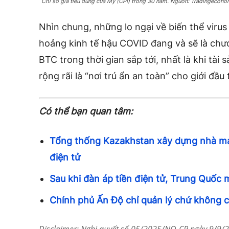
Chỉ số giá tiêu dùng của Mỹ (CPI) trong 30 năm. Nguồn: Tradingecono
Nhìn chung, những lo ngại về biến thể viru
hoảng kinh tế hậu COVID đang và sẽ là chướ
BTC trong thời gian sắp tới, nhất là khi tà
rộng rãi là “nơi trú ẩn an toàn” cho giới đầu 
Có thể bạn quan tâm:
Tổng thống Kazakhstan xây dựng nhà máy
điện tử
Sau khi đàn áp tiền điện tử, Trung Quốc 
Chính phủ Ấn Độ chỉ quản lý chứ không c
Disclaimer: Nghị quyết số 05/2025/NQ-CP ngày 9/9/20