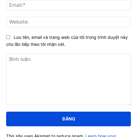
Ema
Web
Lưu tên, email và trang web của tôi trong trình duyệt này
cho lần tiếp theo tôi nhận xét.
Bình
luận:
This site uses Akismet to reduce spam.
Learn how your