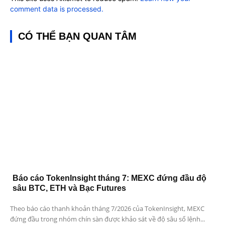
comment data is processed.
CÓ THỂ BẠN QUAN TÂM
Báo cáo TokenInsight tháng 7: MEXC đứng đầu độ
sâu BTC, ETH và Bạc Futures
Theo báo cáo thanh khoản tháng 7/2026 của TokenInsight, MEXC
đứng đầu trong nhóm chín sàn được khảo sát về độ sâu sổ lệnh...