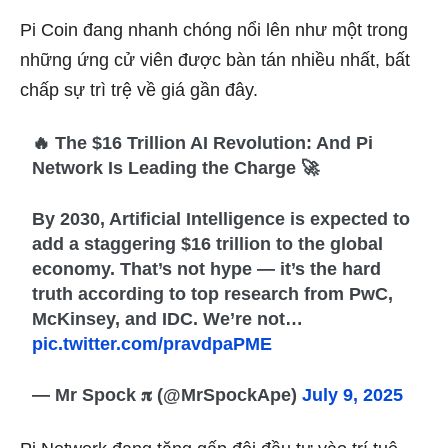
Pi Coin đang nhanh chóng nổi lên như một trong
những ứng cử viên được bàn tán nhiều nhất, bất
chấp sự trì trệ về giá gần đây.
🔥 The $16 Trillion AI Revolution: And Pi
Network Is Leading the Charge 🚀
By 2030, Artificial Intelligence is expected to
add a staggering $16 trillion to the global
economy. That’s not hype — it’s the hard
truth according to top research from PwC,
McKinsey, and IDC. We’re not…
pic.twitter.com/pravdpaPME
— Mr Spock 𝛑 (@MrSpockApe)
July 9, 2025