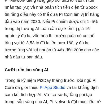
Pi Network đang tăng gấp đôi đầu tư vào trí tuệ
nhân tạo (AI) và nhà phân tích tiền điện tử Spock
tin rằng điều này có thể đưa Pi Coin lên vị trí hàng
đầu vào năm 2030. Nếu Pi chiếm được chỉ 1–5%
trong thị trường AI toàn cầu dự kiến ​​trị giá 16
nghìn tỷ đô la, vốn hóa thị trường của nó có thể
tăng vọt từ 3,53 tỷ đô la lên hơn 160 tỷ đô la,
tương ứng với lợi nhuận từ 46x đến 200x cho các
nhà đầu tư ban đầu.
Cưỡi trên làn sóng AI
Trong lễ kỷ niệm Pi2Day tháng trước, Đội ngũ Pi
Core đã giới thiệu
Pi App Studio
và tái khẳng định
cam kết tích hợp AI. Với cơ sở hạ tầng phi tập
trung, sẵn sàng cho AI, Pi Network đặt mục tiêu trở