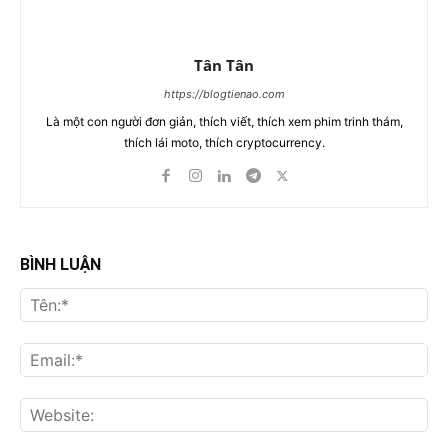
Tân Tân
https://blogtienao.com
Là một con người đơn giản, thích viết, thích xem phim trinh thám,
thích lái moto, thích cryptocurrency.
BÌNH LUẬN
Tên
Ema
Web