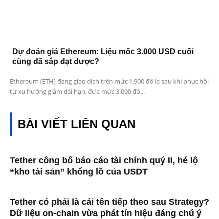
Dự đoán giá Ethereum: Liệu mốc 3.000 USD cuối
cùng đã sắp đạt được?
Ethereum (ETH) đang giao dịch trên mức 1.900 đô la sau khi phục hồi
từ xu hướng giảm dài hạn, đưa mức 3.000 đô...
BÀI VIẾT LIÊN QUAN
Tether công bố báo cáo tài chính quý II, hé lộ
“kho tài sản” khổng lồ của USDT
Tether có phải là cái tên tiếp theo sau Strategy?
Dữ liệu on-chain vừa phát tín hiệu đáng chú ý