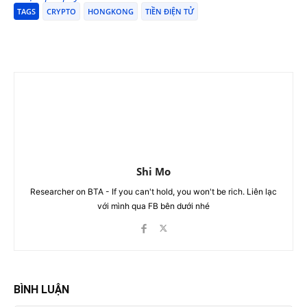
TAGS
CRYPTO
HONGKONG
TIỀN ĐIỆN TỬ
Shi Mo
Researcher on BTA - If you can't hold, you won't be rich. Liên lạc
với mình qua FB bên dưới nhé
BÌNH LUẬN