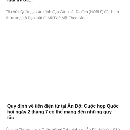
Tổ chức Quốc gia các Lãnh đạo Cảnh sát Da đen (NOBLE) đã chính
thức ủng hộ Đạo luật CLARITY ở Mỹ. Theo các...
Quy định về tiền điện tử tại Ấn Độ: Cuộc họp Quốc
hội ngày 2 tháng 7 có thể mang đến những quy
tắc...
Ủy ban Thường trực Quốc hội về Tài chính của Ấn Độ dự kiến ​​sẽ tổ