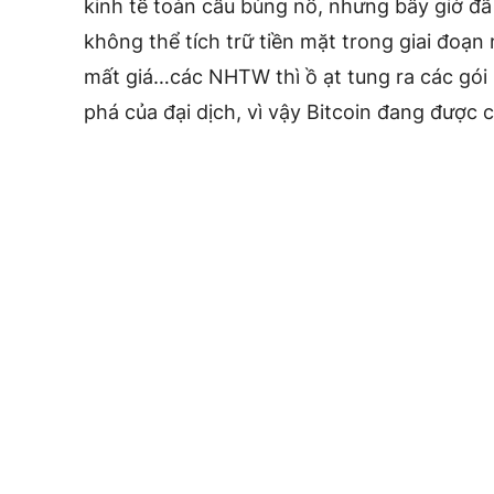
kinh tế toàn cầu bùng nổ, nhưng bây giờ đã
không thể tích trữ tiền mặt trong giai đoạn
mất giá…các NHTW thì ồ ạt tung ra các gói k
phá của đại dịch, vì vậy Bitcoin đang được 