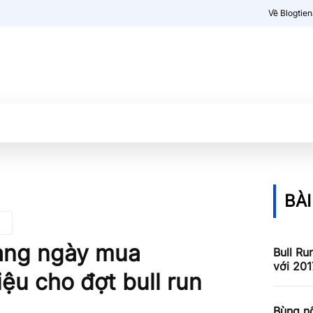
Về Blogtie
Kiến thức
More
BÀI
càng ngày mua
Bull Ru
với 201
iệu cho đợt bull run
Bùng nổ