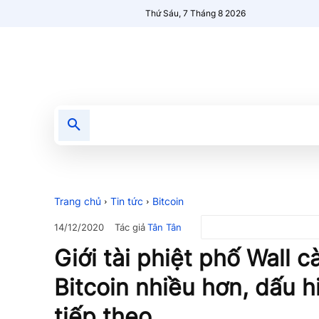
Thứ Sáu, 7 Tháng 8 2026
Tin tức
Nổi bật
Người Mới 🔥
Trang chủ
Tin tức
Bitcoin
Tác giả
Tân Tân
14/12/2020
Giới tài phiệt phố Wall 
Bitcoin nhiều hơn, dấu h
tiếp theo